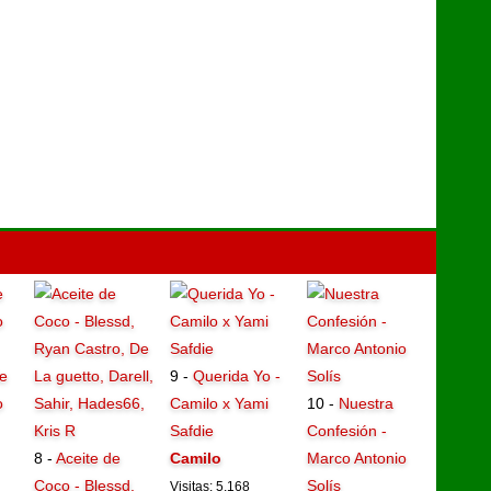
e
9 -
Querida Yo -
o
Camilo x Yami
10 -
Nuestra
Safdie
Confesión -
8 -
Aceite de
Camilo
Marco Antonio
Coco - Blessd,
Solís
Visitas: 5.168