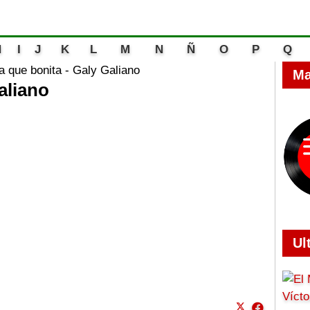
H
I
J
K
L
M
N
Ñ
O
P
Q
a que bonita - Galy Galiano
Ma
aliano
Ul