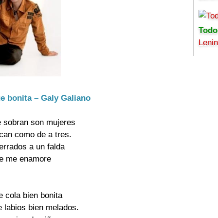
Todo
Leni
ue bonita – Galy Galiano
e sobran son mujeres
ocan como de a tres.
errados a un falda
ue me enamore
de cola bien bonita
e labios bien melados.