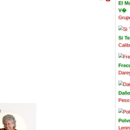
El M
V�
Grup
Si Te
Calib
Frec
Darey
Daño
Peso
Polv
Leni