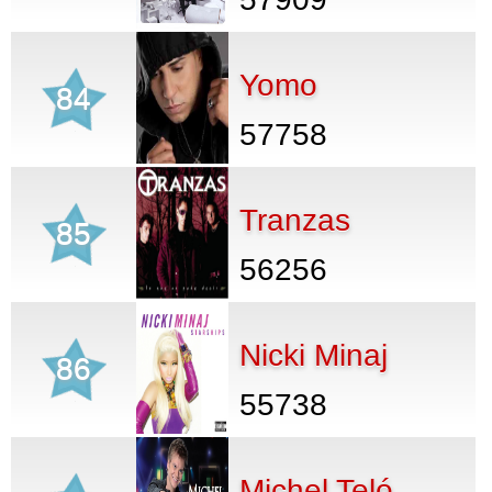
Yomo
84
57758
Tranzas
85
56256
Nicki Minaj
86
55738
Michel Teló