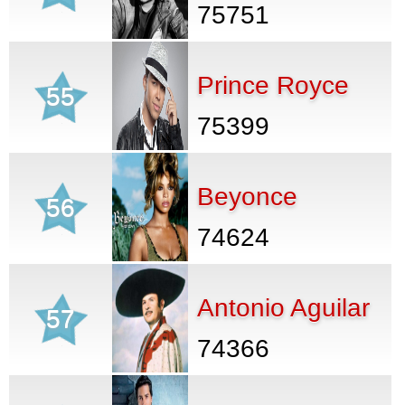
75751
Prince Royce
55
75399
Beyonce
56
74624
Antonio Aguilar
57
74366