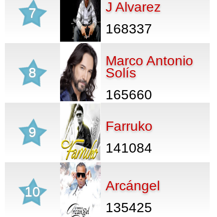
J Alvarez
7
168337
Marco Antonio
8
Solís
165660
Farruko
9
141084
Arcángel
10
135425