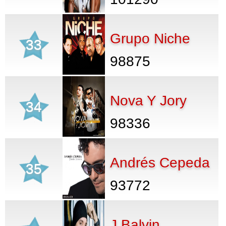
Grupo Niche
33
98875
Nova Y Jory
34
98336
Andrés Cepeda
35
93772
J Balvin