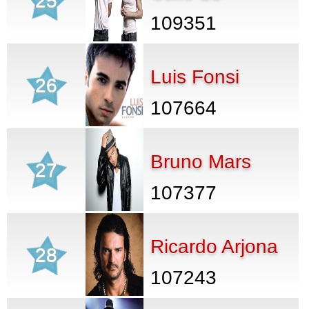
25
109351
Luis Fonsi
26
107664
Bruno Mars
27
107377
Ricardo Arjona
28
107243