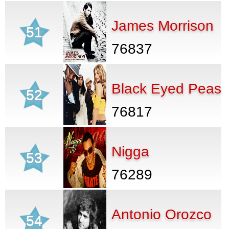
James Morrison
51
76837
Black Eyed Peas
52
76817
Nigga
53
76289
Antonio Orozco
54