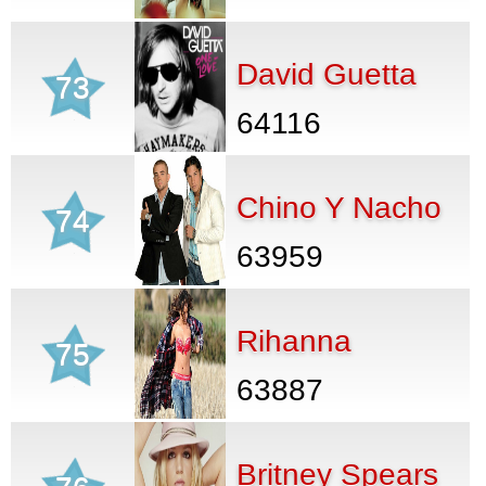
David Guetta
73
64116
Chino Y Nacho
74
63959
Rihanna
75
63887
Britney Spears