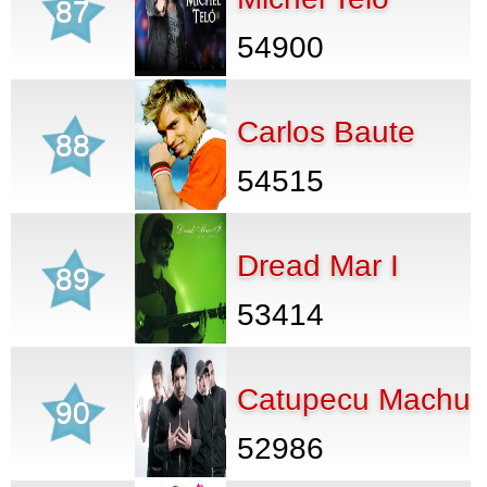
87
54900
Carlos Baute
88
54515
Dread Mar I
89
53414
Catupecu Machu
90
52986