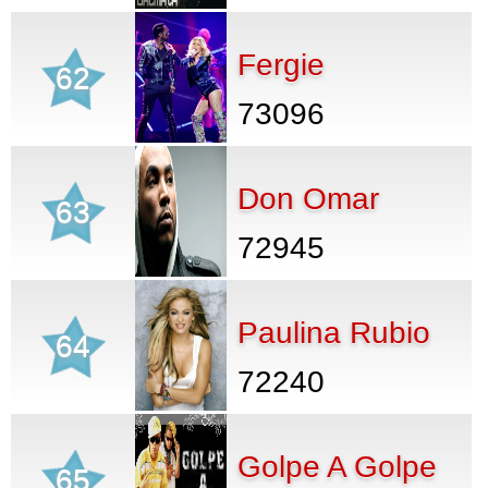
Fergie
62
73096
Don Omar
63
72945
Paulina Rubio
64
72240
Golpe A Golpe
65