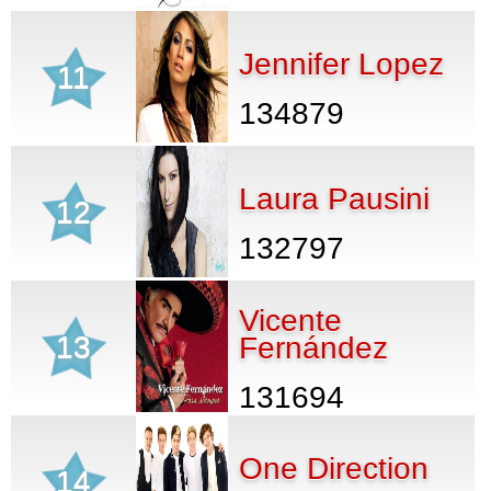
Jennifer Lopez
11
134879
Laura Pausini
12
132797
Vicente
13
Fernández
131694
One Direction
14