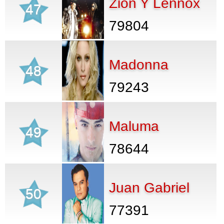
Zion Y Lennox
47
79804
Madonna
48
79243
Maluma
49
78644
Juan Gabriel
50
77391