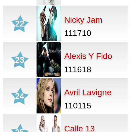
Nicky Jam
22
111710
Alexis Y Fido
23
111618
Avril Lavigne
24
110115
Calle 13