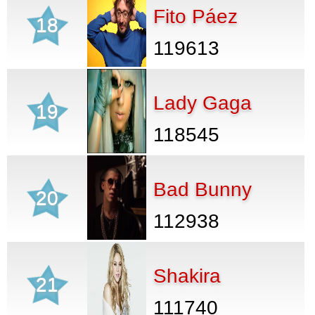
Fito Páez
18
119613
Lady Gaga
19
118545
Bad Bunny
20
112938
Shakira
21
111740