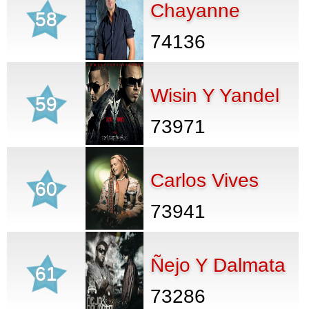
Chayanne
58
74136
Wisin Y Yandel
59
73971
Carlos Vives
60
73941
Ñejo Y Dalmata
61
73286