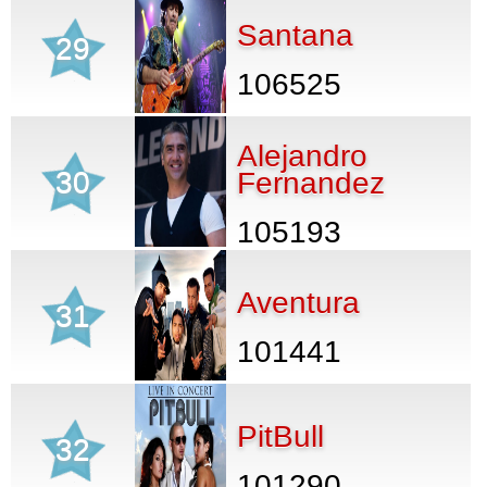
Santana
29
106525
Alejandro
30
Fernandez
105193
Aventura
31
101441
PitBull
32
101290