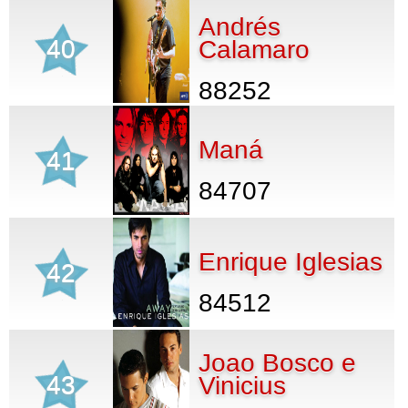
Andrés
40
Calamaro
88252
Maná
41
84707
Enrique Iglesias
42
84512
Joao Bosco e
43
Vinicius