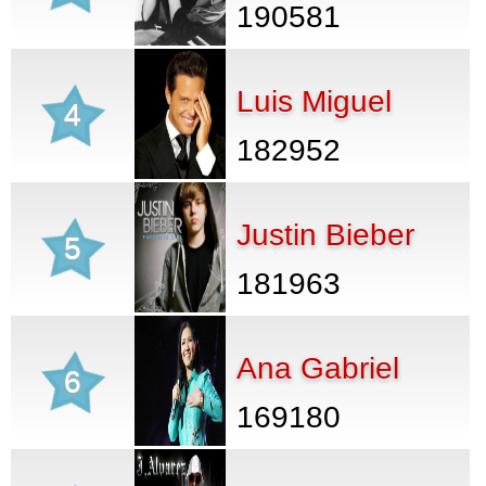
190581
Luis Miguel
4
182952
Justin Bieber
5
181963
Ana Gabriel
6
169180