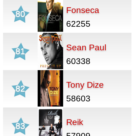
Fonseca
80
62255
Sean Paul
81
60338
Tony Dize
82
58603
Reik
83
57909