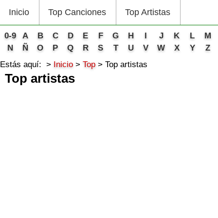
Inicio
Top Canciones
Top Artistas
0-9
A
B
C
D
E
F
G
H
I
J
K
L
M
N
Ñ
O
P
Q
R
S
T
U
V
W
X
Y
Z
Estás aquí:
Inicio
Top
Top artistas
Top artistas