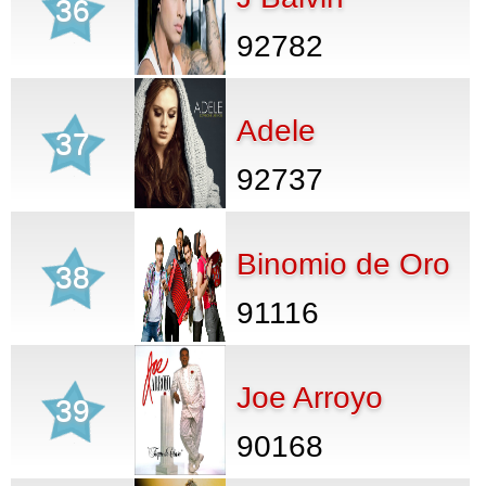
36
92782
Adele
37
92737
Binomio de Oro
38
91116
Joe Arroyo
39
90168