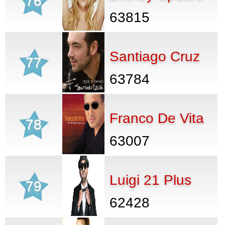
76
63815
Santiago Cruz
77
63784
Franco De Vita
78
63007
Luigi 21 Plus
79
62428