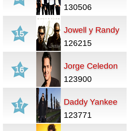
130506
Jowell y Randy
15
126215
Jorge Celedon
16
123900
Daddy Yankee
17
123771