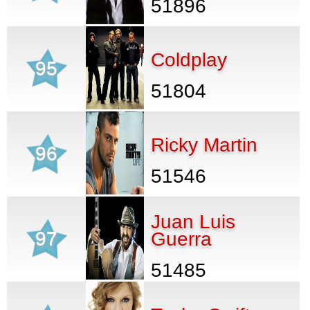
51896
Coldplay
95
51804
Ricky Martin
96
51546
Juan Luis
97
Guerra
51485