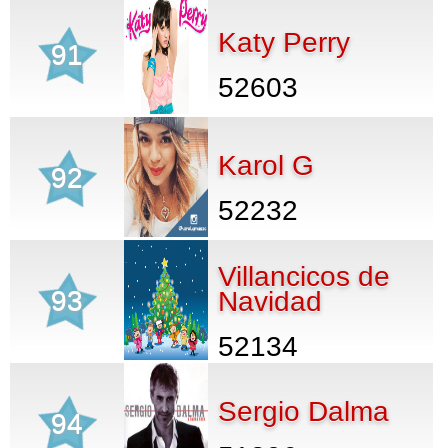
Katy Perry
91
52603
Karol G
92
52232
Villancicos de
93
Navidad
52134
Sergio Dalma
94