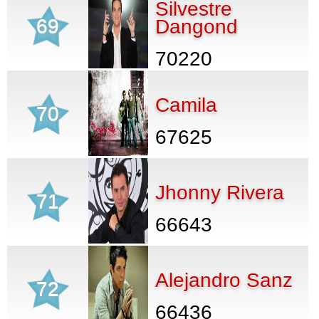
Silvestre
69
Dangond
70220
Camila
70
67625
Jhonny Rivera
71
66643
Alejandro Sanz
72
66436