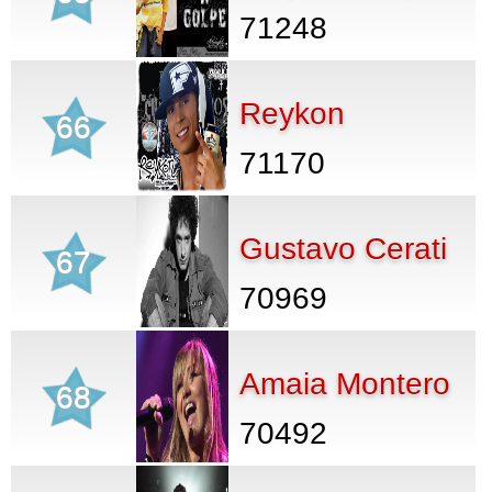
71248
Reykon
66
71170
Gustavo Cerati
67
70969
Amaia Montero
68
70492