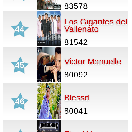
83578
Los Gigantes del
44
Vallenato
81542
Victor Manuelle
45
80092
Blessd
46
80041