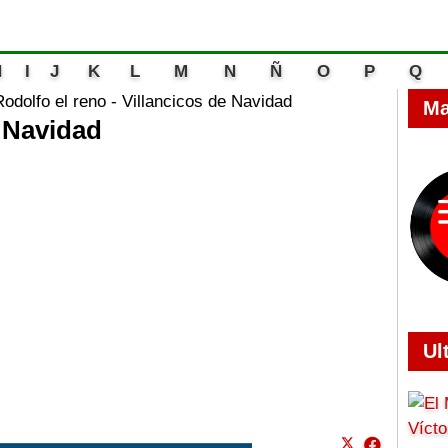
H
I
J
K
L
M
N
Ñ
O
P
Q
Rodolfo el reno - Villancicos de Navidad
Ma
e Navidad
Ul