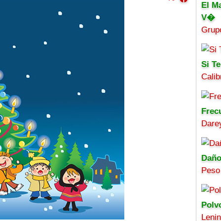
El M
V�
Grup
Si Te
Calib
Frec
Darey
Daño
Peso
Polv
Leni