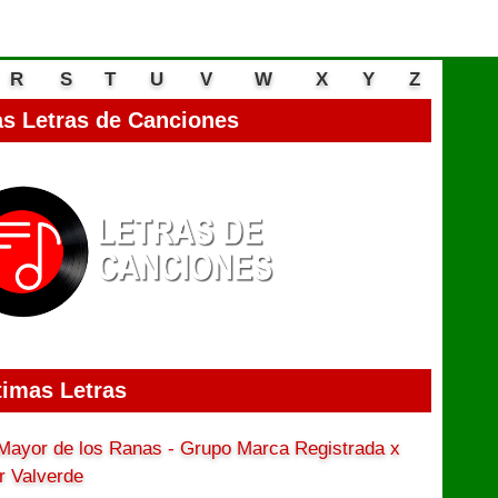
R
S
T
U
V
W
X
Y
Z
s Letras de Canciones
timas Letras