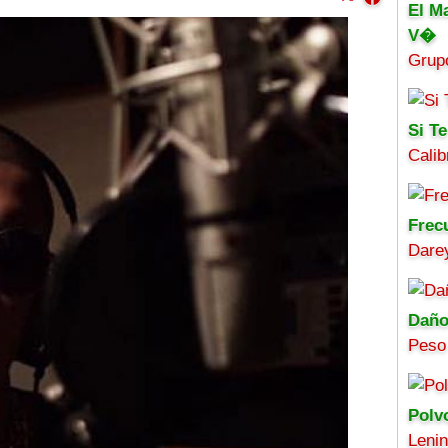
El M
V�
Grup
Si Te
Calib
Frec
Darey
Daño
Peso
Polv
Leni