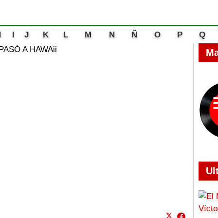
H
I
J
K
L
M
N
Ñ
O
P
Q
PASÓ A HAWAii
Ma
Ul