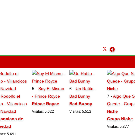
5 -
Soy El Mismo
6 -
Un Ratito -
-
Rodolfo el
- Prince Royce
Bad Bunny
7 -
Algo Que S
o - Villancicos
Prince Royce
Bad Bunny
Quede - Grup
 Navidad
Niche
Visitas: 5.622
Visitas: 5.512
llancicos de
Grupo Niche
vidad
Visitas: 5.377
itas: 5.691