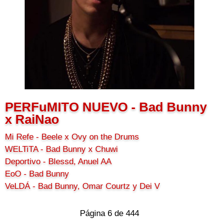
PERFuMITO NUEVO - Bad Bunny
x RaiNao
Mi Refe - Beele x Ovy on the Drums
WELTiTA - Bad Bunny x Chuwi
Deportivo - Blessd, Anuel AA
EoO - Bad Bunny
VeLDÁ - Bad Bunny, Omar Courtz y Dei V
Página 6 de 444