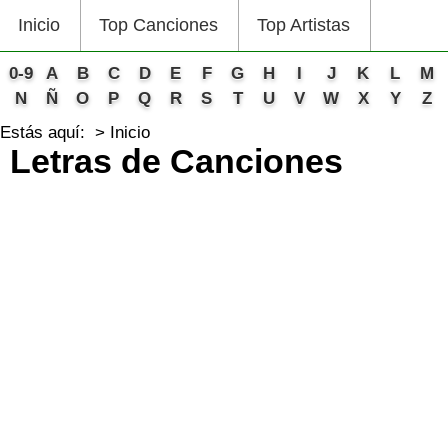
Inicio
Top Canciones
Top Artistas
0-9
A
B
C
D
E
F
G
H
I
J
K
L
M
N
Ñ
O
P
Q
R
S
T
U
V
W
X
Y
Z
Estás aquí:
Inicio
Letras de Canciones