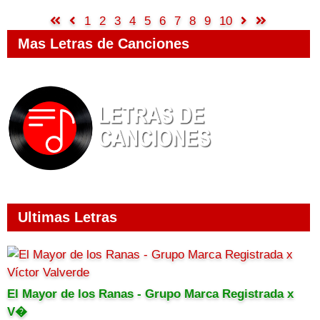
1
2
3
4
5
6
7
8
9
10
Mas Letras de Canciones
Ultimas Letras
El Mayor de los Ranas - Grupo Marca Registrada x
V�