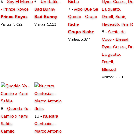
5 -
Soy El Mismo
6 -
Un Ratito -
- Prince Royce
Bad Bunny
7 -
Algo Que Se
Prince Royce
Bad Bunny
Quede - Grupo
Niche
Visitas: 5.622
Visitas: 5.512
Grupo Niche
8 -
Aceite de
Coco - Blessd,
Visitas: 5.377
Ryan Castro, De
La guetto,
Darell,
Blessd
Visitas: 5.311
9 -
Querida Yo -
Camilo x Yami
10 -
Nuestra
Safdie
Confesión -
Camilo
Marco Antonio