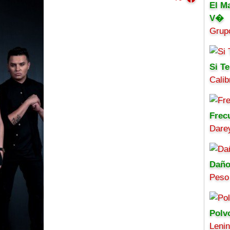
El M
V�
Grup
Si Te
Calib
Frec
Darey
Daño
Peso
Polv
Leni