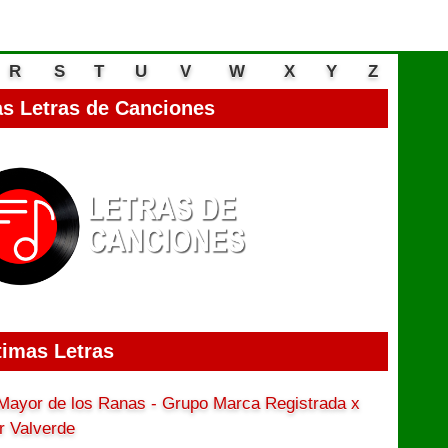
R
S
T
U
V
W
X
Y
Z
s Letras de Canciones
timas Letras