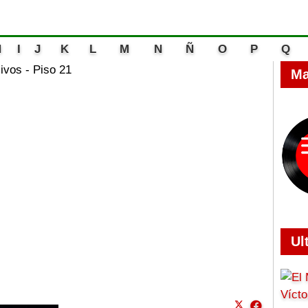
H
I
J
K
L
M
N
Ñ
O
P
Q
vos - Piso 21
Ma
Ul