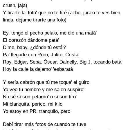
crush, jaja)
Y tirarte la' foto' que no te tiré (acho, jura'o te ves bien
linda, déjame tirarte una foto)
Ey, tengo el pecho pela'o, me dio una matá'
El corazón dándome patá'
Dime, baby, ¿dónde tú está'?
Pa' llegarle con Roro, Julito, Cristal
Roy, Edgar, Seba, Óscar, Dalnelly, Big J, tocando batá
Hoy la calle la dejamo' 'esbaratá
Y sería cabrón que tú me toque' el güiro
Yo veo tu nombre y me salen suspiro'
No sé si son petardo' o si son tiro'
Mi blanquita, perico, mi kilo
Yo estoy en PR, tranquilo, pero
Debí tirar más fotos de cuando te tuve