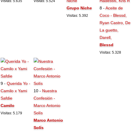
Niche
Visitas: 5.635
Visitas: 5.524
Grupo Niche
8 -
Aceite de
Coco - Blessd,
Visitas: 5.392
Ryan Castro, De
La guetto,
Darell,
Blessd
Visitas: 5.328
9 -
Querida Yo -
Camilo x Yami
10 -
Nuestra
Safdie
Confesión -
Camilo
Marco Antonio
Solís
Visitas: 5.179
Marco Antonio
Solís