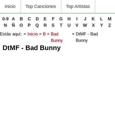
Inicio
Top Canciones
Top Artistas
0-9
A
B
C
D
E
F
G
H
I
J
K
L
M
N
Ñ
O
P
Q
R
S
T
U
V
W
X
Y
Z
Estás aquí:
Inicio
B
Bad
DtMF - Bad
Bunny
Bunny
DtMF - Bad Bunny