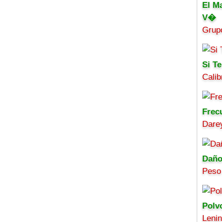
El M
V�
Grup
Si Te
Calib
Frec
Darey
Daño
Peso
Polv
Leni