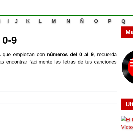
H
I
J
K
L
M
N
Ñ
O
P
Q
Ma
 0-9
s
que empiezan con
números del 0 al 9
, recuerda
as encontrar fácilmente las letras de tus canciones
Ul