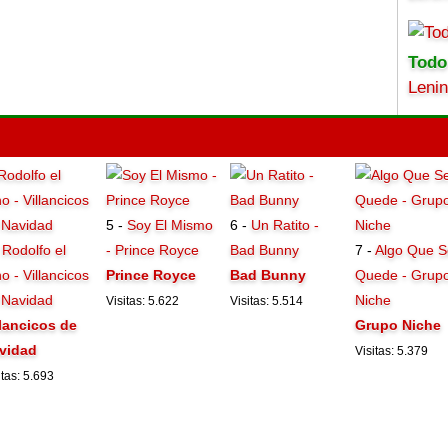
Todo
Leni
5 -
Soy El Mismo
6 -
Un Ratito -
-
Rodolfo el
- Prince Royce
Bad Bunny
7 -
Algo Que S
o - Villancicos
Prince Royce
Bad Bunny
Quede - Grup
 Navidad
Niche
Visitas: 5.622
Visitas: 5.514
llancicos de
Grupo Niche
vidad
Visitas: 5.379
itas: 5.693