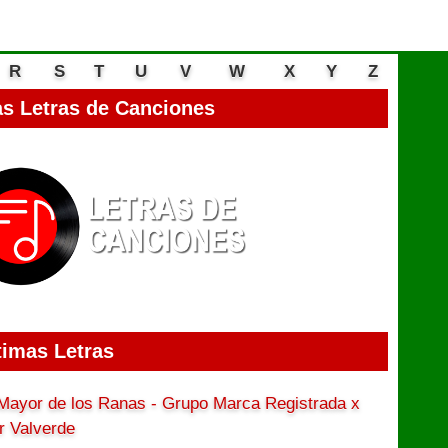
R
S
T
U
V
W
X
Y
Z
s Letras de Canciones
timas Letras