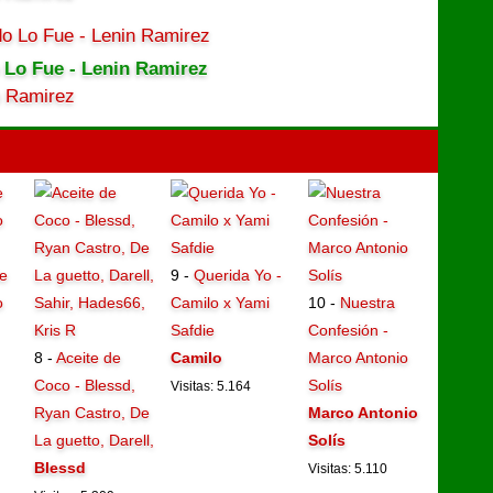
 Lo Fue - Lenin Ramirez
n Ramirez
e
9 -
Querida Yo -
o
Camilo x Yami
10 -
Nuestra
Safdie
Confesión -
8 -
Aceite de
Camilo
Marco Antonio
Coco - Blessd,
Solís
Visitas: 5.164
Ryan Castro, De
Marco Antonio
La guetto, Darell,
Solís
Blessd
Visitas: 5.110