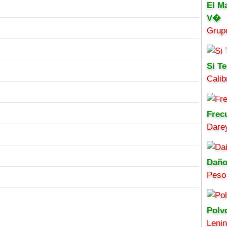
El M
V�
Grup
Si Te
Calib
Frec
Darey
Daño
Peso
Polv
Leni