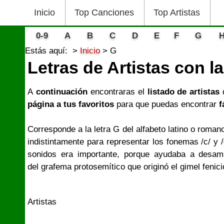
Inicio
Top Canciones
Top Artistas
0-9
A
B
C
D
E
F
G
Estás aquí:
Inicio
G
Letras de Artistas con l
A
continuación
encontraras el
listado de artistas
página a tus favoritos
para que puedas encontrar
f
Corresponde a la letra G del alfabeto latino o roman
indistintamente para representar los fonemas /c/ y /
sonidos era importante, porque ayudaba a desamb
del grafema protosemítico que originó el gimel fenic
Artistas