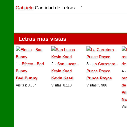
Gabriele
Cantidad de Letras: 1
Letras mas vistas
1 -
Efecto - Bad
2 -
San Lucas -
3 -
La Carretera -
Bunny
Kevin Kaarl
Prince Royce
4 
Bad Bunny
Kevin Kaarl
Prince Royce
ren
de
Visitas: 8.834
Visitas: 8.110
Visitas: 5.986
Vi
Na
Vis