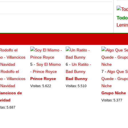
Todo
Leni
5 -
Soy El Mismo
6 -
Un Ratito -
-
Rodolfo el
- Prince Royce
Bad Bunny
7 -
Algo Que S
o - Villancicos
Prince Royce
Bad Bunny
Quede - Grup
 Navidad
Niche
Visitas: 5.622
Visitas: 5.510
llancicos de
Grupo Niche
vidad
Visitas: 5.377
itas: 5.687