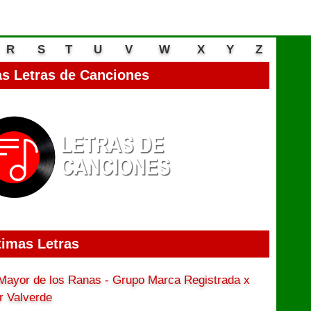
R
S
T
U
V
W
X
Y
Z
s Letras de Canciones
timas Letras