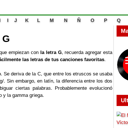
H
I
J
K
L
M
N
Ñ
O
P
Q
Ma
a G
que empiezan con
la letra
G
, recuerda agregar esta
ácilmente las letras de tus canciones favoritas
.
o. Se deriva de la C, que entre los etruscos se usaba
g/. Sin embargo, en latín, la diferencia entre los dos
iguar ciertas palabras. Probablemente evolucionó
io y la gamma griega.
Ul