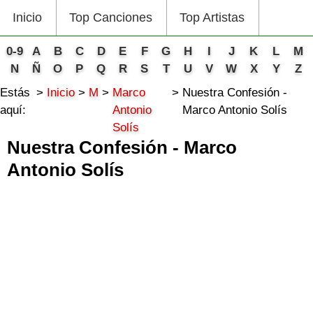
Inicio
Top Canciones
Top Artistas
0-9
A
B
C
D
E
F
G
H
I
J
K
L
M
N
Ñ
O
P
Q
R
S
T
U
V
W
X
Y
Z
Estás
Inicio
M
Marco
Nuestra Confesión -
aquí:
Antonio
Marco Antonio Solís
Solís
Nuestra Confesión - Marco
Antonio Solís