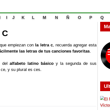
H
I
J
K
L
M
N
Ñ
O
P
Q
Ma
a C
que empiezan con
la letra
c
, recuerda agregar esta
ácilmente las letras de tus canciones favoritas
.
 del
alfabeto latino básico
y la segunda de sus
e, y su plural es ces.
Ul