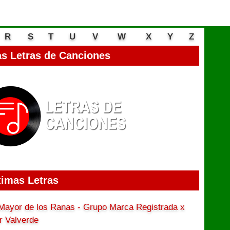
R
S
T
U
V
W
X
Y
Z
s Letras de Canciones
timas Letras