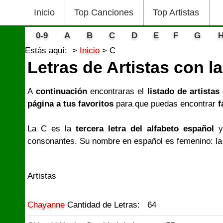
Inicio
Top Canciones
Top Artistas
0-9
A
B
C
D
E
F
G
Estás aquí:
Inicio
C
Letras de Artistas con l
A
continuación
encontraras el
listado de artistas
página a tus favoritos
para que puedas encontrar
f
La C es la
tercera letra del alfabeto español
y
consonantes. Su nombre en español es femenino: la c
Artistas
Chayanne
Cantidad de Letras: 64