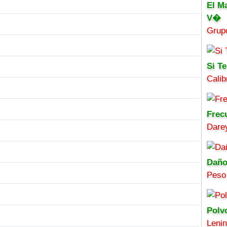
El M
V�
Grup
Si Te
Calib
Frec
Darey
Daño
Peso
Polv
Leni