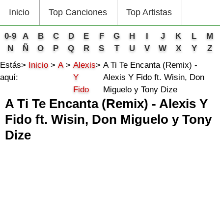
Inicio
Top Canciones
Top Artistas
0-9
A
B
C
D
E
F
G
H
I
J
K
L
M
N
Ñ
O
P
Q
R
S
T
U
V
W
X
Y
Z
Estás
Inicio
A
Alexis
A Ti Te Encanta (Remix) -
aquí:
Y
Alexis Y Fido ft. Wisin, Don
Fido
Miguelo y Tony Dize
A Ti Te Encanta (Remix) - Alexis Y
Fido ft. Wisin, Don Miguelo y Tony
Dize