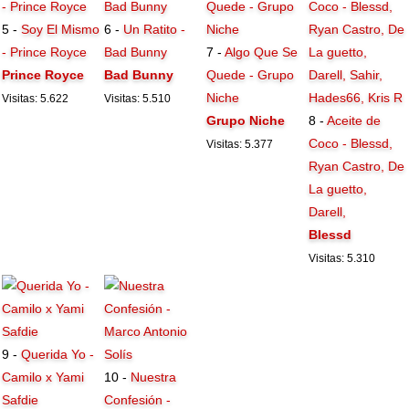
5 -
Soy El Mismo
6 -
Un Ratito -
- Prince Royce
Bad Bunny
7 -
Algo Que Se
Prince Royce
Bad Bunny
Quede - Grupo
Niche
Visitas: 5.622
Visitas: 5.510
Grupo Niche
8 -
Aceite de
Coco - Blessd,
Visitas: 5.377
Ryan Castro, De
La guetto,
Darell,
Blessd
Visitas: 5.310
9 -
Querida Yo -
Camilo x Yami
10 -
Nuestra
Safdie
Confesión -