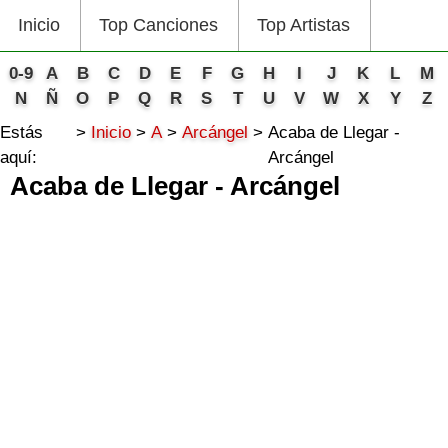
Inicio
Top Canciones
Top Artistas
0-9
A
B
C
D
E
F
G
H
I
J
K
L
M
N
Ñ
O
P
Q
R
S
T
U
V
W
X
Y
Z
Estás
Inicio
A
Arcángel
Acaba de Llegar -
aquí:
Arcángel
Acaba de Llegar - Arcángel