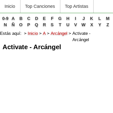
Inicio
Top Canciones
Top Artistas
0-9
A
B
C
D
E
F
G
H
I
J
K
L
M
N
Ñ
O
P
Q
R
S
T
U
V
W
X
Y
Z
Estás aquí:
Inicio
A
Arcángel
Activate -
Arcángel
Activate - Arcángel