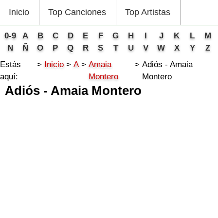
Inicio
Top Canciones
Top Artistas
0-9
A
B
C
D
E
F
G
H
I
J
K
L
M
N
Ñ
O
P
Q
R
S
T
U
V
W
X
Y
Z
Estás
Inicio
A
Amaia
Adiós - Amaia
aquí:
Montero
Montero
Adiós - Amaia Montero