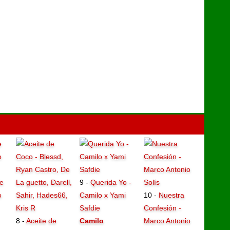
e
9 -
Querida Yo -
o
Camilo x Yami
10 -
Nuestra
Safdie
Confesión -
8 -
Aceite de
Camilo
Marco Antonio