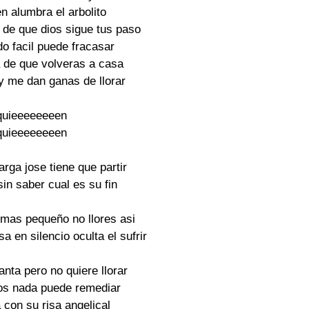
n alumbra el arbolito

de que dios sigue tus paso

o facil puede fracasar

 de que volveras a casa

y me dan ganas de llorar

quieeeeeeeen

quieeeeeeeen

rga jose tiene que partir

in saber cual es su fin

 mas pequeño no llores asi

 en silencio oculta el sufrir

nta pero no quiere llorar

tos nada puede remediar

 con su risa angelical
