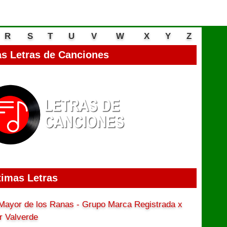
R
S
T
U
V
W
X
Y
Z
s Letras de Canciones
timas Letras