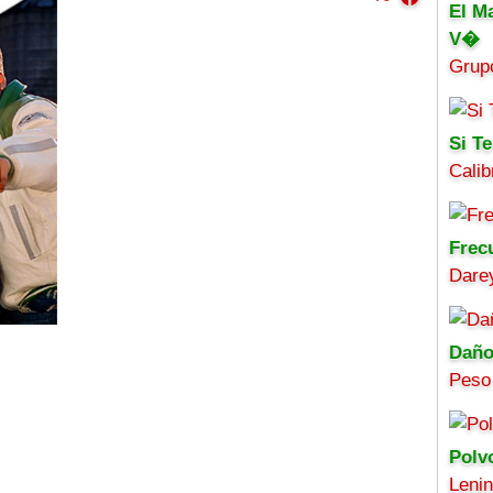
El M
V�
Grup
Si Te
Calib
Frec
Darey
Daño
Peso
Polv
Leni