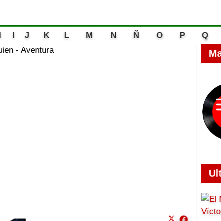
H
I
J
K
L
M
N
Ñ
O
P
Q
ien - Aventura
Ma
Ul