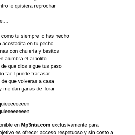
ro le quisiera reprochar

....

 como tu siempre lo has hecho

acostadita en tu pecho

as con chuleria y besitos

n alumbra el arbolito

de que dios sigue tus paso

o facil puede fracasar

 de que volveras a casa

y me dan ganas de llorar

quieeeeeeeen

quieeeeeeeen
ponible en
Mp3nta.com
exclusivamente para
objetivo es ofrecer acceso respetuoso y sin costo a