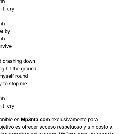
hh

n’t  cry

hh

get by

hh

urvive

 crashing down

g hit the ground

n myself round

y to stop me

hh

n’t  cry
ponible en
Mp3nta.com
exclusivamente para
objetivo es ofrecer acceso respetuoso y sin costo a