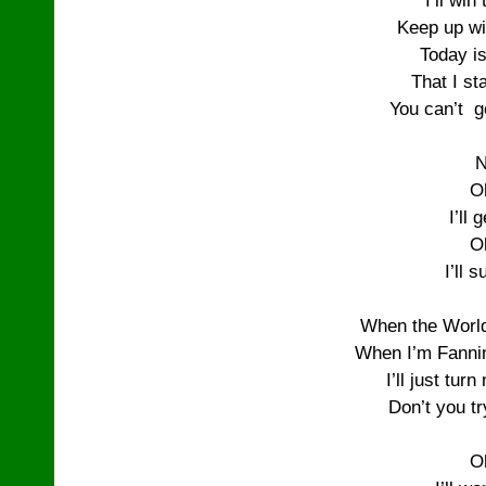
I’ll win
Keep up wi
Today is
That I sta
You can’t  g
N
O
I’ll 
O
I’ll s
When the World
When I’m Fannin
I’ll just tur
Don’t you tr
O