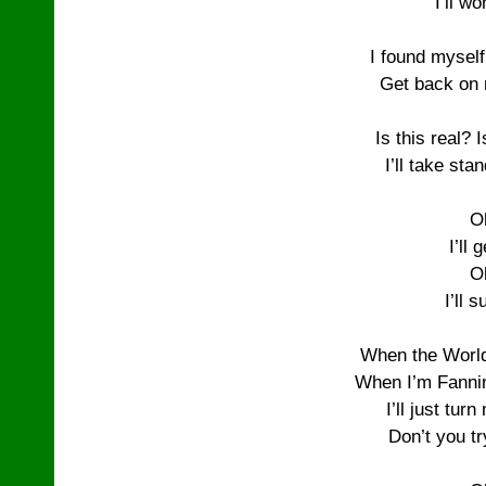
I’ll wo
I found myself
Get back on 
Is this real? 
I’ll take stan
O
I’ll 
O
I’ll s
When the World
When I’m Fannin
I’ll just tur
Don’t you tr