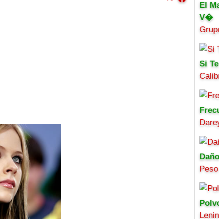
El M
V�
Grup
Si Te
Calib
Frec
Darey
Daño
Peso
Polv
Leni