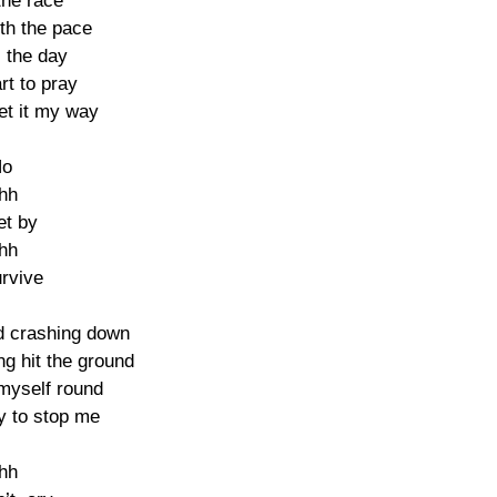
 the race

th the pace

 the day

rt to pray

et it my way

o

hh

get by

hh

urvive

 crashing down

g hit the ground

n myself round

y to stop me

hh
