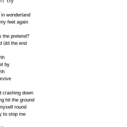
n’t  cry

 in wonderland

my feet again

Is the pretend?

d útil the end

hh

get by

hh

urvive

 crashing down

g hit the ground

n myself round

y to stop me
