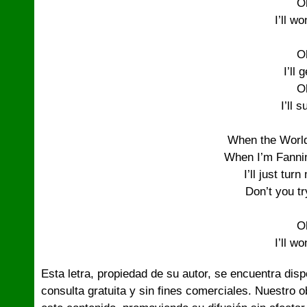
O
I’ll wo
O
I’ll 
O
I’ll s
When the World
When I’m Fannin
I’ll just tur
Don’t you tr
O
I’ll wo
Esta letra, propiedad de su autor, se encuentra dis
consulta gratuita y sin fines comerciales. Nuestro 