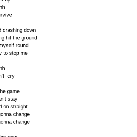
hh

urvive

 crashing down

g hit the ground

n myself round

y to stop me

hh

n’t  cry

 the game

n’t stay

 on straight

gonna change

gonna change
