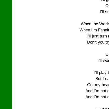
O
I’ll s
When the World
When I’m Fannin
I’ll just tur
Don’t you tr
O
I’ll wo
I’ll play
But I ca
Got my head
And I’m not 
And I’m not 