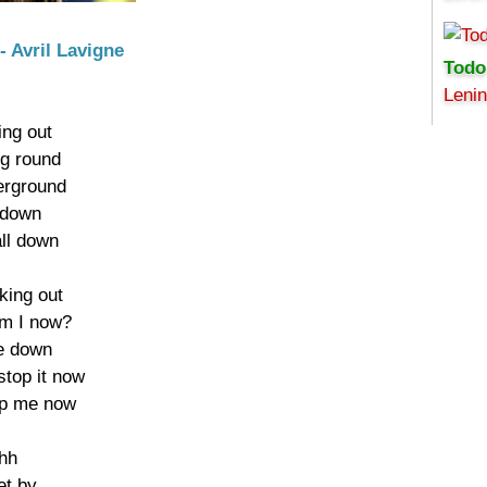
 - Avril Lavigne
Todo
Leni
ng out

g round

erground

l down

all down

king out

m I now?

e down

stop it now

op me now

hh

get by
