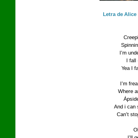
Letra de Alice
Creepi
Spinnin
I’m und
I fal
Yea I f
I’m frea
Where a
Ápsid
And i can 
Can’t st
O
I’ll 