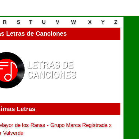
R
S
T
U
V
W
X
Y
Z
s Letras de Canciones
timas Letras