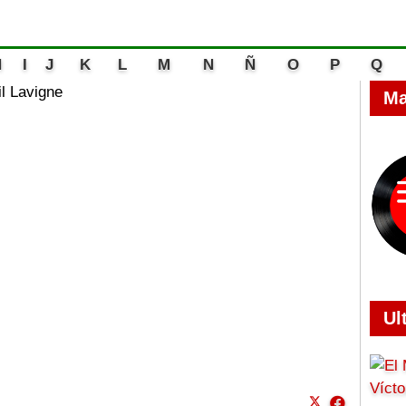
H
I
J
K
L
M
N
Ñ
O
P
Q
il Lavigne
Ma
Ul