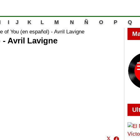
H
I
J
K
L
M
N
Ñ
O
P
Q
e of You (en español) - Avril Lavigne
Ma
 - Avril Lavigne
Ul