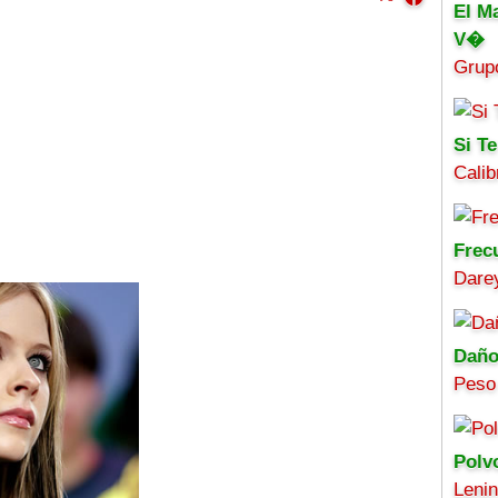
El M
V�
Grup
Si Te
Calib
Frec
Darey
Daño
Peso
Polv
Leni