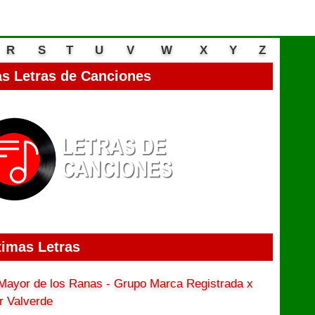
R
S
T
U
V
W
X
Y
Z
s Letras de Canciones
timas Letras