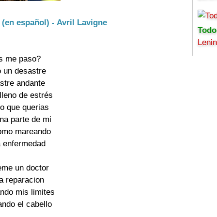
 (en español) - Avril Lavigne
Todo
Leni
s me paso?

 un desastre

stre andante

leno de estrés

lo que querias

na parte de mi

omo mareando

a enfermedad

eme un doctor

a reparacion

ndo mis limites

ndo el cabello
