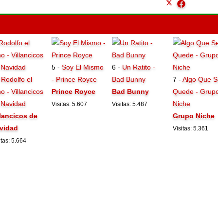
5 -
Soy El Mismo
6 -
Un Ratito -
-
Rodolfo el
- Prince Royce
Bad Bunny
7 -
Algo Que S
o - Villancicos
Prince Royce
Bad Bunny
Quede - Grup
 Navidad
Niche
Visitas: 5.607
Visitas: 5.487
llancicos de
Grupo Niche
vidad
Visitas: 5.361
itas: 5.664