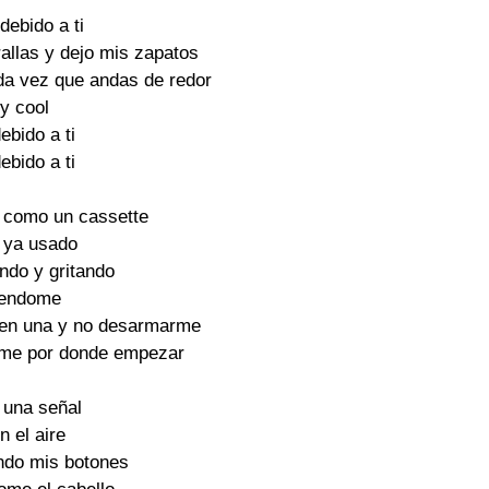
debido a ti

allas y dejo mis zapatos

da vez que andas de redor

y cool

ebido a ti

ebido a ti

 como un cassette

 ya usado

ndo y gritando

iendome

en una y no desarmarme

ime por donde empezar

una señal

n el aire

ndo mis botones
