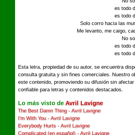
No so
es todo d
es todo d
Solo corro hacia las mur
Me levanto, me caigo, ca
No so
es todo d
es todo d
Esta letra, propiedad de su autor, se encuentra dis
consulta gratuita y sin fines comerciales. Nuestro 
este contenido, promoviendo su difusión sin afectar
confiable para letras y contenidos destacados.
Lo más visto de
Avril Lavigne
The Best Damn Thing - Avril Lavigne
I'm With You - Avril Lavigne
Everybody Hurts - Avril Lavigne
Complicated (en español) - Avril Lavigne