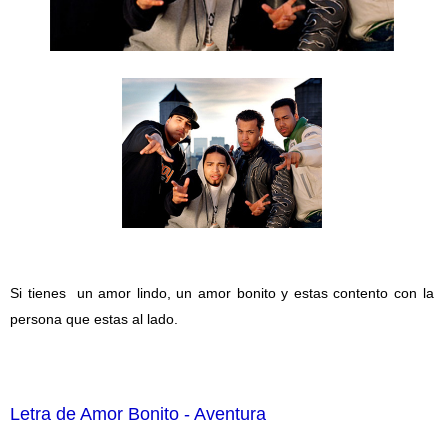
Si tienes un amor lindo, un amor bonito y estas contento con la
persona que estas al lado.
Letra de Amor Bonito - Aventura