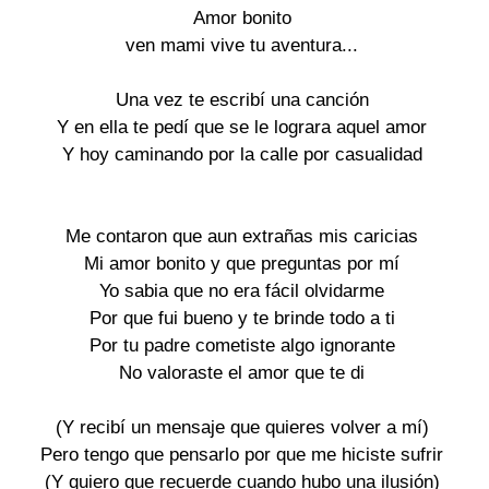
Amor bonito

ven mami vive tu aventura...

Una vez te escribí una canción

Y en ella te pedí que se le lograra aquel amor

Y hoy caminando por la calle por casualidad

Me contaron que aun extrañas mis caricias

Mi amor bonito y que preguntas por mí

Yo sabia que no era fácil olvidarme

Por que fui bueno y te brinde todo a ti

Por tu padre cometiste algo ignorante

No valoraste el amor que te di

(Y recibí un mensaje que quieres volver a mí)

Pero tengo que pensarlo por que me hiciste sufrir

(Y quiero que recuerde cuando hubo una ilusión)
