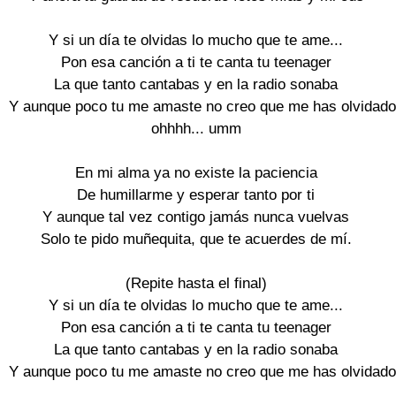
Y si un día te olvidas lo mucho que te ame...

Pon esa canción a ti te canta tu teenager

La que tanto cantabas y en la radio sonaba

Y aunque poco tu me amaste no creo que me has olvidado

ohhhh... umm

En mi alma ya no existe la paciencia

De humillarme y esperar tanto por ti

Y aunque tal vez contigo jamás nunca vuelvas

Solo te pido muñequita, que te acuerdes de mí.

(Repite hasta el final)

Y si un día te olvidas lo mucho que te ame...

Pon esa canción a ti te canta tu teenager

La que tanto cantabas y en la radio sonaba

Y aunque poco tu me amaste no creo que me has olvidado