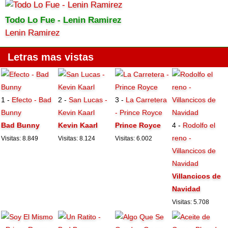
Todo Lo Fue - Lenin Ramirez
Lenin Ramirez
Letras mas vistas
1 -
Efecto - Bad
2 -
San Lucas -
3 -
La Carretera
Bunny
Kevin Kaarl
- Prince Royce
Bad Bunny
Kevin Kaarl
Prince Royce
4 -
Rodolfo el
reno -
Visitas: 8.849
Visitas: 8.124
Visitas: 6.002
Villancicos de
Navidad
Villancicos de
Navidad
Visitas: 5.708