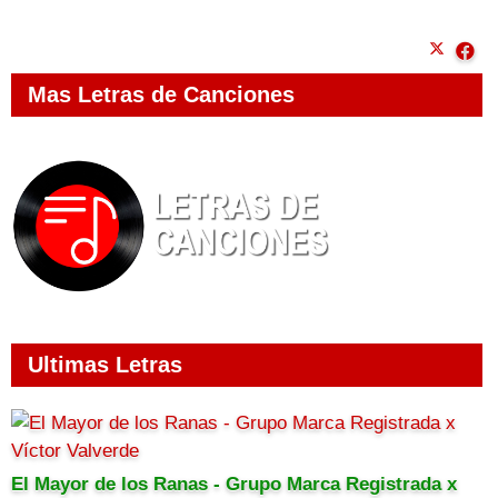
Mas Letras de Canciones
Ultimas Letras
El Mayor de los Ranas - Grupo Marca Registrada x