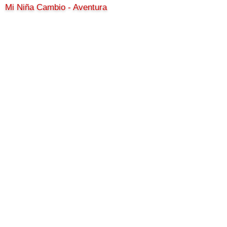
Mi Niña Cambio - Aventura