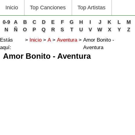
Inicio
Top Canciones
Top Artistas
0-9
A
B
C
D
E
F
G
H
I
J
K
L
M
N
Ñ
O
P
Q
R
S
T
U
V
W
X
Y
Z
Estás
Inicio
A
Aventura
Amor Bonito -
aquí:
Aventura
Amor Bonito - Aventura