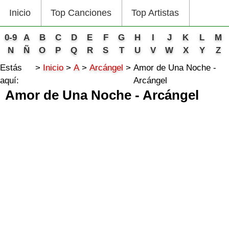
Inicio
Top Canciones
Top Artistas
0-9
A
B
C
D
E
F
G
H
I
J
K
L
M
N
Ñ
O
P
Q
R
S
T
U
V
W
X
Y
Z
Estás
Inicio
A
Arcángel
Amor de Una Noche -
aquí:
Arcángel
Amor de Una Noche - Arcángel