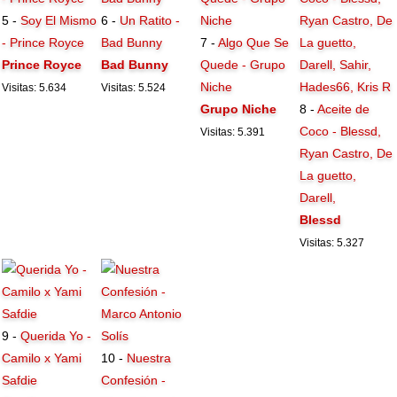
5 -
Soy El Mismo
6 -
Un Ratito -
- Prince Royce
Bad Bunny
7 -
Algo Que Se
Prince Royce
Bad Bunny
Quede - Grupo
Niche
Visitas: 5.634
Visitas: 5.524
Grupo Niche
8 -
Aceite de
Coco - Blessd,
Visitas: 5.391
Ryan Castro, De
La guetto,
Darell,
Blessd
Visitas: 5.327
9 -
Querida Yo -
Camilo x Yami
10 -
Nuestra
Safdie
Confesión -