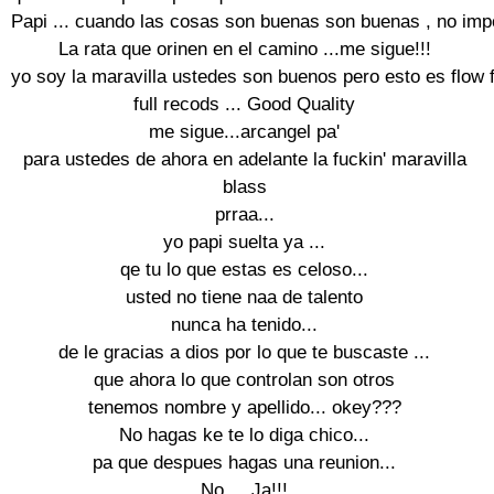
Papi ... cuando las cosas son buenas son buenas , no impo
La rata que orinen en el camino ...me sigue!!!

yo soy la maravilla ustedes son buenos pero esto es flow f
full recods ... Good Quality

me sigue...arcangel pa'

para ustedes de ahora en adelante la fuckin' maravilla

blass

prraa...

yo papi suelta ya ...

qe tu lo que estas es celoso...

usted no tiene naa de talento

nunca ha tenido...

de le gracias a dios por lo que te buscaste ...

que ahora lo que controlan son otros

tenemos nombre y apellido... okey???

No hagas ke te lo diga chico...

pa que despues hagas una reunion...

No ... Ja!!!
