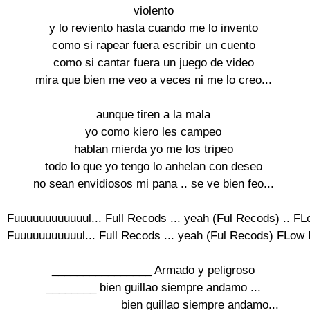
violento

y lo reviento hasta cuando me lo invento

como si rapear fuera escribir un cuento

como si cantar fuera un juego de video

mira que bien me veo a veces ni me lo creo...

aunque tiren a la mala

yo como kiero les campeo

hablan mierda yo me los tripeo

todo lo que yo tengo lo anhelan con deseo

no sean envidiosos mi pana .. se ve bien feo...

Fuuuuuuuuuuuul... Full Recods ... yeah (Ful Recods) .. FLo
Fuuuuuuuuuuul... Full Recods ... yeah (Ful Recods) FLow F
________________ Armado y peligroso

________ bien guillao siempre andamo ...

_______________bien guillao siempre andamo...
