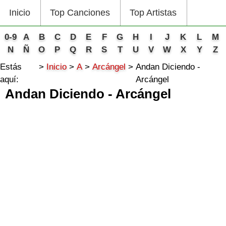
Inicio
Top Canciones
Top Artistas
0-9
A
B
C
D
E
F
G
H
I
J
K
L
M
N
Ñ
O
P
Q
R
S
T
U
V
W
X
Y
Z
Estás
Inicio
A
Arcángel
Andan Diciendo -
aquí:
Arcángel
Andan Diciendo - Arcángel