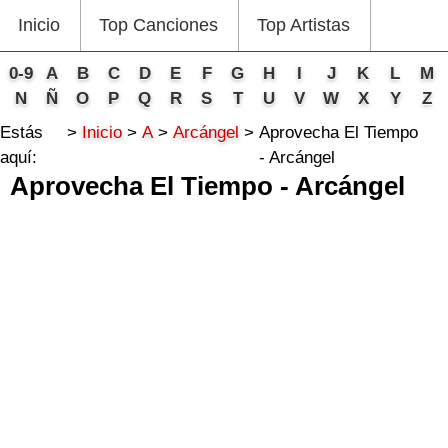
Inicio
Top Canciones
Top Artistas
0-9
A
B
C
D
E
F
G
H
I
J
K
L
M
N
Ñ
O
P
Q
R
S
T
U
V
W
X
Y
Z
Estás
Inicio
A
Arcángel
Aprovecha El Tiempo
aquí:
- Arcángel
Aprovecha El Tiempo - Arcángel