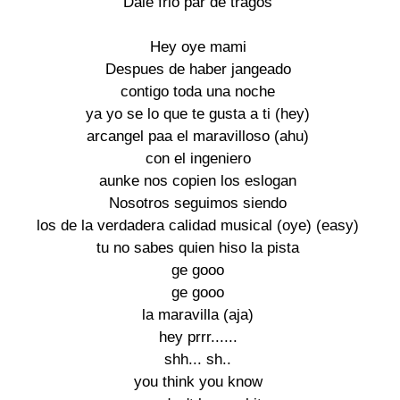
Dale frio par de tragos

Hey oye mami

Despues de haber jangeado

contigo toda una noche

ya yo se lo que te gusta a ti (hey)

arcangel paa el maravilloso (ahu)

con el ingeniero

aunke nos copien los eslogan

Nosotros seguimos siendo

los de la verdadera calidad musical (oye) (easy)

tu no sabes quien hiso la pista

ge gooo

ge gooo

la maravilla (aja)

hey prrr......

shh... sh..

you think you know
