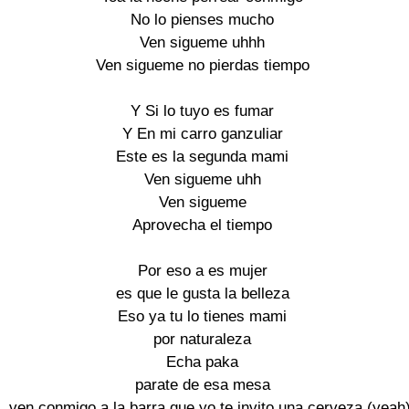
No lo pienses mucho

Ven sigueme uhhh

Ven sigueme no pierdas tiempo

Y Si lo tuyo es fumar

Y En mi carro ganzuliar

Este es la segunda mami

Ven sigueme uhh

Ven sigueme

Aprovecha el tiempo

Por eso a es mujer

es que le gusta la belleza

Eso ya tu lo tienes mami

por naturaleza

Echa paka

parate de esa mesa

ven conmigo a la barra que yo te invito una cerveza (yeah)