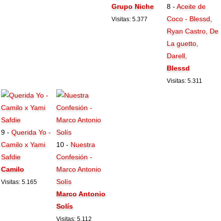
Grupo Niche
8 -
Aceite de
Coco - Blessd,
Visitas: 5.377
Ryan Castro, De
La guetto,
Darell,
Blessd
Visitas: 5.311
9 -
Querida Yo -
Camilo x Yami
10 -
Nuestra
Safdie
Confesión -
Camilo
Marco Antonio
Solís
Visitas: 5.165
Marco Antonio
Solís
Visitas: 5.112