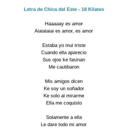
Letra de Chica del Este - 18 Kilates
Haaaaay es amor

Aiaiaiaiai es amor, es amor

Estaba yo mui triste

Cuando ella aparecio

Sus ojos ke fasinan

Me cautibaron

Mis amigos dicen

Ke soy un soñador

Ke solo al mirarme

Ella me coquisto

Solamente a ella

Le dare todo mi amor
