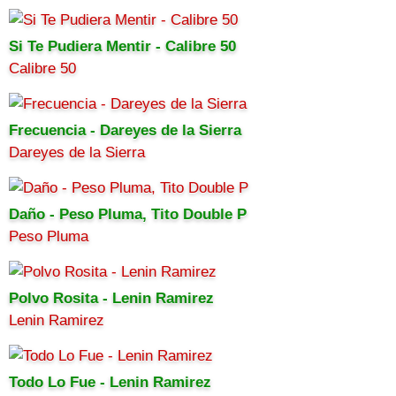
Si Te Pudiera Mentir - Calibre 50
Calibre 50
Frecuencia - Dareyes de la Sierra
Dareyes de la Sierra
Daño - Peso Pluma, Tito Double P
Peso Pluma
Polvo Rosita - Lenin Ramirez
Lenin Ramirez
Todo Lo Fue - Lenin Ramirez