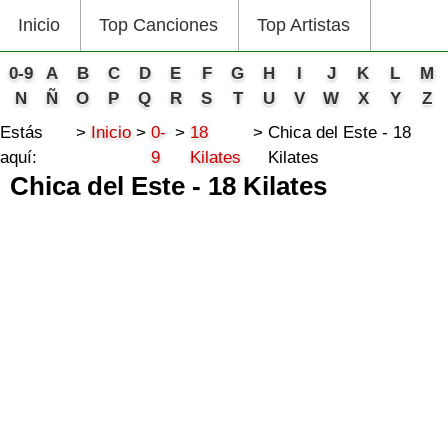
Inicio
Top Canciones
Top Artistas
0-9
A
B
C
D
E
F
G
H
I
J
K
L
M
N
Ñ
O
P
Q
R
S
T
U
V
W
X
Y
Z
Estás
Inicio
0-
18
Chica del Este - 18
aquí:
9
Kilates
Kilates
Chica del Este - 18 Kilates