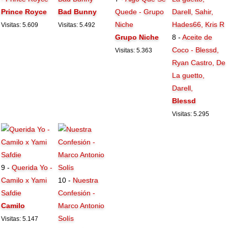
Prince Royce
Bad Bunny
Quede - Grupo
Niche
Visitas: 5.609
Visitas: 5.492
Grupo Niche
8 -
Aceite de
Coco - Blessd,
Visitas: 5.363
Ryan Castro, De
La guetto,
Darell,
Blessd
Visitas: 5.295
9 -
Querida Yo -
Camilo x Yami
10 -
Nuestra
Safdie
Confesión -
Camilo
Marco Antonio
Solís
Visitas: 5.147