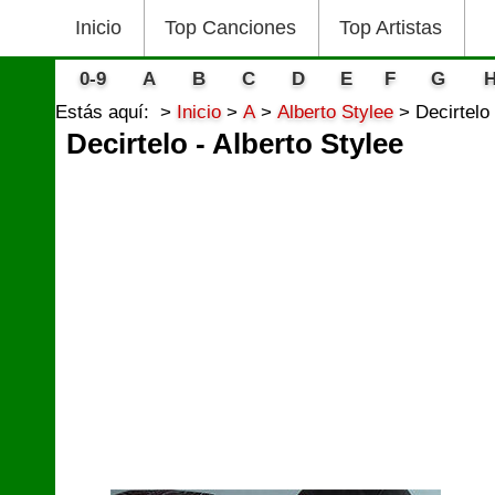
Inicio
Top Canciones
Top Artistas
0-9
A
B
C
D
E
F
G
Estás aquí:
Inicio
A
Alberto Stylee
Decirtelo 
Decirtelo - Alberto Stylee