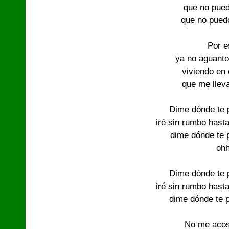
que no puedo
que no puedo 
Por e
ya no aguanto
viviendo en 
que me llev
Dime dónde te 
iré sin rumbo hast
dime dónde te 
ohh
Dime dónde te 
iré sin rumbo hast
dime dónde te p
No me acos