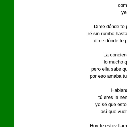
com
ye
Dime dónde te 
iré sin rumbo hast
dime dónde te p
La concien
lo mucho q
pero ella sabe qu
por eso amaba tu
Habland
tú eres la ne
yo sé que esto
así que vuel
Hoy te estoy llam