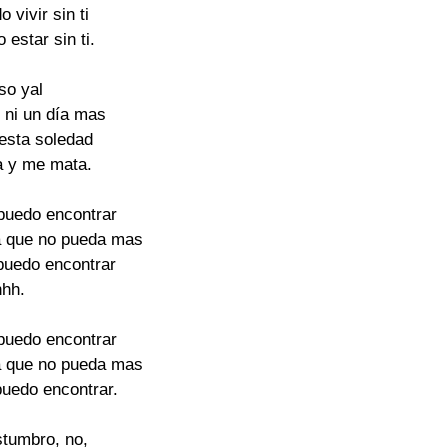
 vivir sin ti

estar sin ti.

so yal

 ni un día mas

esta soledad

a y me mata.

puedo encontrar

a que no pueda mas

puedo encontrar

hh.

puedo encontrar

a que no pueda mas

uedo encontrar.

tumbro, no,
