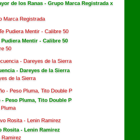
ayor de los Ranas - Grupo Marca Registrada x
o Marca Registrada
 Pudiera Mentir - Calibre 50
re 50
uencia - Dareyes de la Sierra
es de la Sierra
 - Peso Pluma, Tito Double P
 Pluma
o Rosita - Lenin Ramirez
n Ramirez