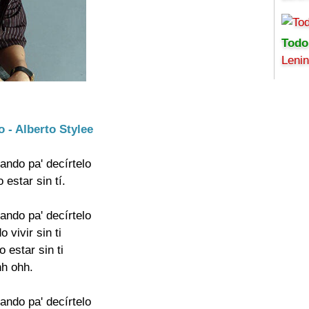
Todo
Leni
o - Alberto Stylee
ando pa' decírtelo

estar sin tí.

ando pa' decírtelo

 vivir sin ti

 estar sin ti

h ohh.

ando pa' decírtelo
