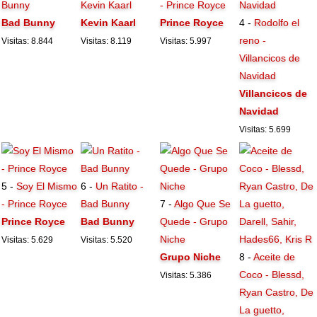
Bunny
Kevin Kaarl
- Prince Royce
Bad Bunny
Kevin Kaarl
Prince Royce
4 -
Rodolfo el
reno -
Visitas: 8.844
Visitas: 8.119
Visitas: 5.997
Villancicos de
Navidad
Villancicos de
Navidad
Visitas: 5.699
5 -
Soy El Mismo
6 -
Un Ratito -
- Prince Royce
Bad Bunny
7 -
Algo Que Se
Prince Royce
Bad Bunny
Quede - Grupo
Niche
Visitas: 5.629
Visitas: 5.520
Grupo Niche
8 -
Aceite de
Coco - Blessd,
Visitas: 5.386
Ryan Castro, De
La guetto,