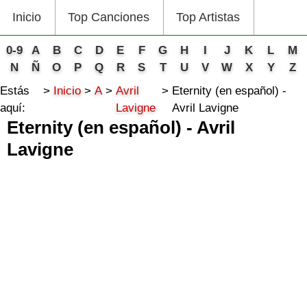
Inicio
Top Canciones
Top Artistas
0-9
A
B
C
D
E
F
G
H
I
J
K
L
M
N
Ñ
O
P
Q
R
S
T
U
V
W
X
Y
Z
Estás
Inicio
A
Avril
Eternity (en español) -
aquí:
Lavigne
Avril Lavigne
Eternity (en español) - Avril
Lavigne