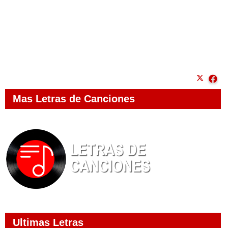
Mas Letras de Canciones
Ultimas Letras