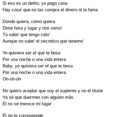
Si eso es un delito, yo pago cana
Hay cosa' que no las compra el dinero ni la fama
Donde quiera, como quiera
Dime hora y lugar y nos vemo'
Tú sabe' que tengo celo'
Aunque no sabe' el secretico que tenemo'
Yo quisiera ser el que te besa
Por una noche o una vida entera
Baby, yo quisiera ser el que te besa
Por una noche o una vida entera
Oh-oh-oh
No quiero aceptar que soy el suplente y no el titular
Ya sé que duermes con alguien más
Él no se merece mi lugar
Él no te corresponde