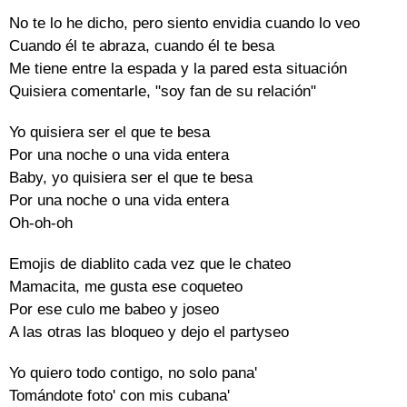
No te lo he dicho, pero siento envidia cuando lo veo
Cuando él te abraza, cuando él te besa
Me tiene entre la espada y la pared esta situación
Quisiera comentarle, "soy fan de su relación"
Yo quisiera ser el que te besa
Por una noche o una vida entera
Baby, yo quisiera ser el que te besa
Por una noche o una vida entera
Oh-oh-oh
Emojis de diablito cada vez que le chateo
Mamacita, me gusta ese coqueteo
Por ese culo me babeo y joseo
A las otras las bloqueo y dejo el partyseo
Yo quiero todo contigo, no solo pana'
Tomándote foto' con mis cubana'