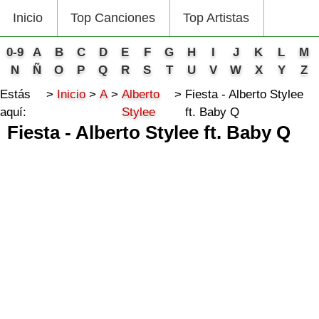
Inicio
Top Canciones
Top Artistas
0-9
A
B
C
D
E
F
G
H
I
J
K
L
M
N
Ñ
O
P
Q
R
S
T
U
V
W
X
Y
Z
Estás
Inicio
A
Alberto
Fiesta - Alberto Stylee
aquí:
Stylee
ft. Baby Q
Fiesta - Alberto Stylee ft. Baby Q