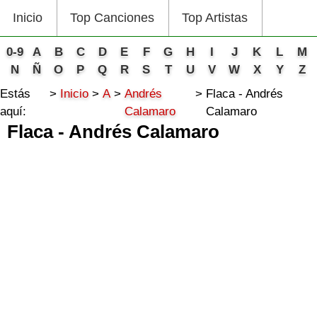
Inicio
Top Canciones
Top Artistas
0-9
A
B
C
D
E
F
G
H
I
J
K
L
M
N
Ñ
O
P
Q
R
S
T
U
V
W
X
Y
Z
Estás
Inicio
A
Andrés
Flaca - Andrés
aquí:
Calamaro
Calamaro
Flaca - Andrés Calamaro