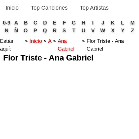
Inicio
Top Canciones
Top Artistas
0-9
A
B
C
D
E
F
G
H
I
J
K
L
M
N
Ñ
O
P
Q
R
S
T
U
V
W
X
Y
Z
Estás
Inicio
A
Ana
Flor Triste - Ana
aquí:
Gabriel
Gabriel
Flor Triste - Ana Gabriel