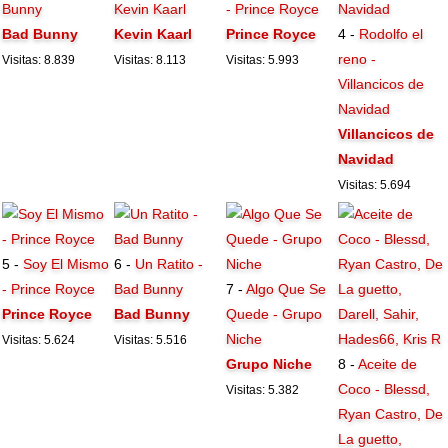
Bunny
Kevin Kaarl
- Prince Royce
Bad Bunny
Kevin Kaarl
Prince Royce
4 -
Rodolfo el
reno -
Visitas: 8.839
Visitas: 8.113
Visitas: 5.993
Villancicos de
Navidad
Villancicos de
Navidad
Visitas: 5.694
5 -
Soy El Mismo
6 -
Un Ratito -
- Prince Royce
Bad Bunny
7 -
Algo Que Se
Prince Royce
Bad Bunny
Quede - Grupo
Niche
Visitas: 5.624
Visitas: 5.516
Grupo Niche
8 -
Aceite de
Coco - Blessd,
Visitas: 5.382
Ryan Castro, De
La guetto,