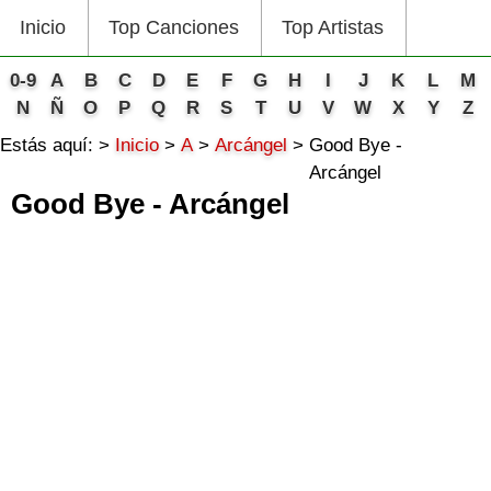
Inicio
Top Canciones
Top Artistas
0-9
A
B
C
D
E
F
G
H
I
J
K
L
M
N
Ñ
O
P
Q
R
S
T
U
V
W
X
Y
Z
Estás aquí:
Inicio
A
Arcángel
Good Bye -
Arcángel
Good Bye - Arcángel