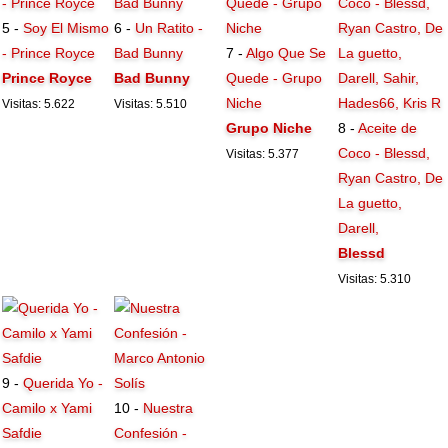
5 -
Soy El Mismo
6 -
Un Ratito -
- Prince Royce
Bad Bunny
7 -
Algo Que Se
Prince Royce
Bad Bunny
Quede - Grupo
Niche
Visitas: 5.622
Visitas: 5.510
Grupo Niche
8 -
Aceite de
Coco - Blessd,
Visitas: 5.377
Ryan Castro, De
La guetto,
Darell,
Blessd
Visitas: 5.310
9 -
Querida Yo -
Camilo x Yami
10 -
Nuestra
Safdie
Confesión -