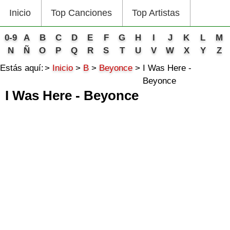
Inicio
Top Canciones
Top Artistas
0-9
A
B
C
D
E
F
G
H
I
J
K
L
M
N
Ñ
O
P
Q
R
S
T
U
V
W
X
Y
Z
Estás aquí:
Inicio
B
Beyonce
I Was Here -
Beyonce
I Was Here - Beyonce