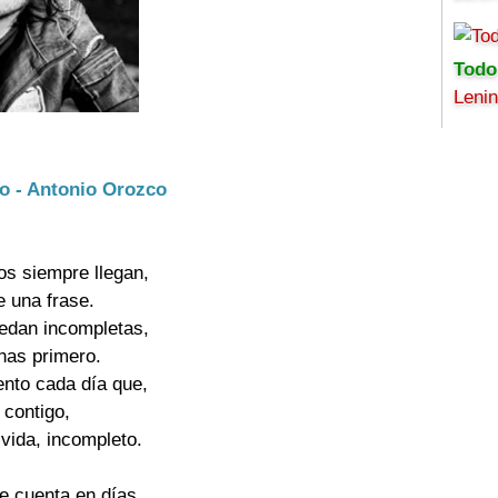
Todo
Leni
to - Antonio Orozco
s siempre llegan,

 una frase.

edan incompletas,

has primero.

nto cada día que,

contigo,

vida, incompleto.

e cuenta en días,
