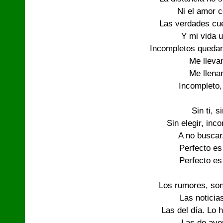
Ni el amor c
Las verdades cue
Y mi vida u
Incompletos quedan
Me llevan
Me llenan
Incompleto,
Sin ti, s
Sin elegir, inc
A no buscar,
Perfecto es
Perfecto es
Los rumores, son
Las noticia
Las del día. Lo 
Las de ayer