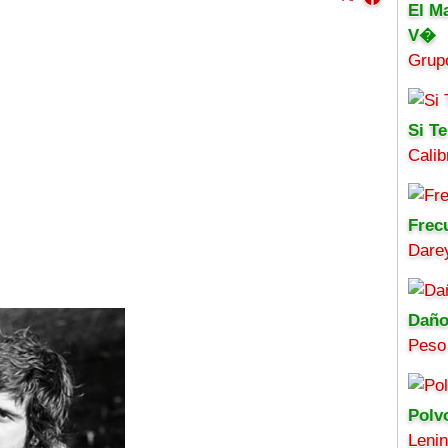
El M
V�
Grup
Si Te
Calib
Frec
Darey
Daño
Peso
Polv
Leni