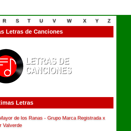
R
S
T
U
V
W
X
Y
Z
s Letras de Canciones
timas Letras