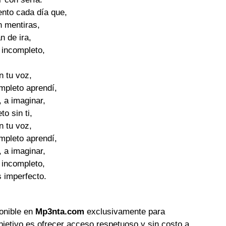
nto cada día que,

 mentiras,

n de ira,

 incompleto,

in tu voz,

ompleto aprendí,

 a imaginar,

o sin ti,

in tu voz,

ompleto aprendí,

 a imaginar,

 incompleto,

 imperfecto.

ponible en
Mp3nta.com
exclusivamente para
objetivo es ofrecer acceso respetuoso y sin costo a