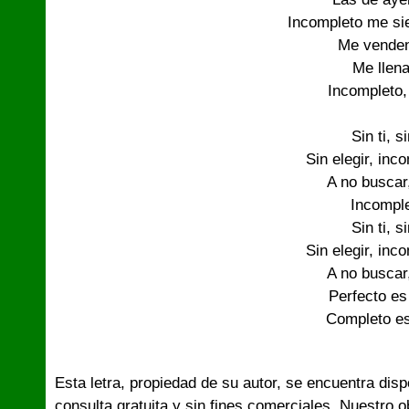
Incompleto me sie
Me venden
Me llena
Incompleto,
Sin ti, s
Sin elegir, inc
A no buscar,
Incomplet
Sin ti, s
Sin elegir, inc
A no buscar,
Perfecto es
Completo es
Esta letra, propiedad de su autor, se encuentra dis
consulta gratuita y sin fines comerciales. Nuestro 