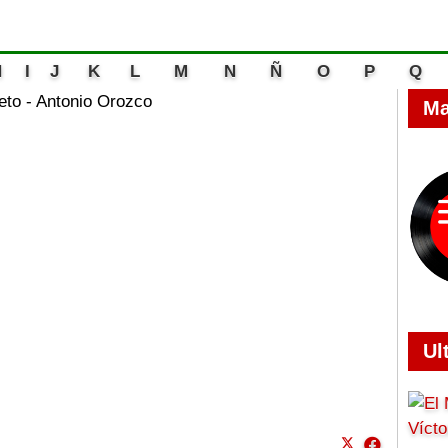
H
I
J
K
L
M
N
Ñ
O
P
Q
eto - Antonio Orozco
Ma
Ul