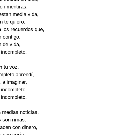
on mentiras.

stan media vida,

n te quiero.

 los recuerdos que,

 contigo,

 de vida,

 incompleto,

in tu voz,

ompleto aprendí,

 a imaginar,

 incompleto,

 incompleto.

 medias noticias,

s son rimas.

hacen con dinero,

 con sería.
