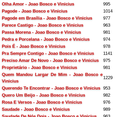
Olha Amor - Joao Bosco e Vinicius
995
Pagode - Joao Bosco e Vinicius
1014
Pagode em Brasília - Joao Bosco e Vinicius
977
Parece Castigo - Joao Bosco e Vinicius
963
Passa Morena - Joao Bosco e Vinicius
981
Pedra e Porcelana - Joao Bosco e Vinicius
974
Pois É - Joao Bosco e Vinicius
978
Pra Sempre Contigo - Joao Bosco e Vinicius
1141
Preciso Amar De Novo - Joao Bosco e Vinicius
975
Proprietário - Joao Bosco e Vinicius
981
Quem Mandou Largar De Mim - Joao Bosco e
1229
Vinicius
Querendo Te Encontrar - Joao Bosco e Vinicius
953
Quero Um Beijo - Joao Bosco e Vinicius
982
Rosa E Versos - Joao Bosco e Vinicius
976
Saudade - Joao Bosco e Vinicius
989
Saudade De Nós Dois - Joao Bosco e Vinicius
963