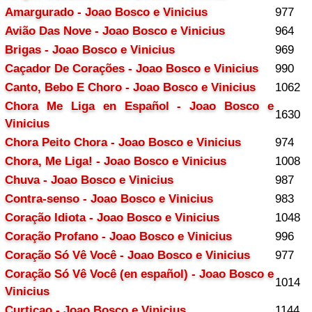
Amargurado - Joao Bosco e Vinicius
977
Avião Das Nove - Joao Bosco e Vinicius
964
Brigas - Joao Bosco e Vinicius
969
Caçador De Corações - Joao Bosco e Vinicius
990
Canto, Bebo E Choro - Joao Bosco e Vinicius
1062
Chora Me Liga en Español - Joao Bosco e
1630
Vinicius
Chora Peito Chora - Joao Bosco e Vinicius
974
Chora, Me Liga! - Joao Bosco e Vinicius
1008
Chuva - Joao Bosco e Vinicius
987
Contra-senso - Joao Bosco e Vinicius
983
Coração Idiota - Joao Bosco e Vinicius
1048
Coração Profano - Joao Bosco e Vinicius
996
Coração Só Vê Você - Joao Bosco e Vinicius
977
Coração Só Vê Você (en español) - Joao Bosco e
1014
Vinicius
Curticao - Joao Bosco e Vinicius
1144