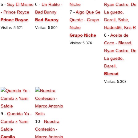
5 -
Soy El Mismo
6 -
Un Ratito -
- Prince Royce
Bad Bunny
7 -
Algo Que Se
Prince Royce
Bad Bunny
Quede - Grupo
Niche
Visitas: 5.621
Visitas: 5.509
Grupo Niche
8 -
Aceite de
Coco - Blessd,
Visitas: 5.376
Ryan Castro, De
La guetto,
Darell,
Blessd
Visitas: 5.308
9 -
Querida Yo -
Camilo x Yami
10 -
Nuestra
Safdie
Confesión -
Camilo
Marco Antonio