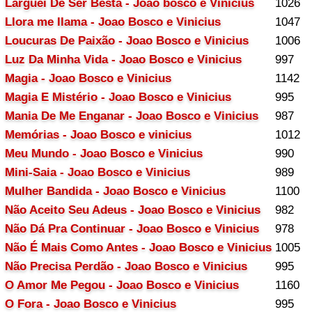
Larguei De Ser Besta - Joao bosco e Vinicius
1026
Llora me llama - Joao Bosco e Vinicius
1047
Loucuras De Paixão - Joao Bosco e Vinicius
1006
Luz Da Minha Vida - Joao Bosco e Vinicius
997
Magia - Joao Bosco e Vinicius
1142
Magia E Mistério - Joao Bosco e Vinicius
995
Mania De Me Enganar - Joao Bosco e Vinicius
987
Memórias - Joao Bosco e vinicius
1012
Meu Mundo - Joao Bosco e Vinicius
990
Mini-Saia - Joao Bosco e Vinicius
989
Mulher Bandida - Joao Bosco e Vinicius
1100
Não Aceito Seu Adeus - Joao Bosco e Vinicius
982
Não Dá Pra Continuar - Joao Bosco e Vinicius
978
Não É Mais Como Antes - Joao Bosco e Vinicius
1005
Não Precisa Perdão - Joao Bosco e Vinicius
995
O Amor Me Pegou - Joao Bosco e Vinicius
1160
O Fora - Joao Bosco e Vinicius
995