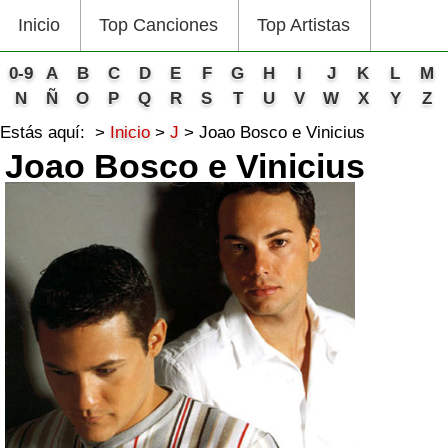
Inicio
Top Canciones
Top Artistas
0-9
A
B
C
D
E
F
G
H
I
J
K
L
M
N
Ñ
O
P
Q
R
S
T
U
V
W
X
Y
Z
Estás aquí:
Inicio
J
Joao Bosco e Vinicius
Joao Bosco e Vinicius