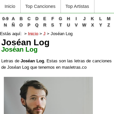
Inicio
Top Canciones
Top Artistas
0-9
A
B
C
D
E
F
G
H
I
J
K
L
M
N
Ñ
O
P
Q
R
S
T
U
V
W
X
Y
Z
Estás aquí:
Inicio
J
Joséan Log
Joséan Log
Joséan Log
Letras de
Joséan Log
. Estas son las letras de canciones
de Joséan Log que tenemos en masletras.co