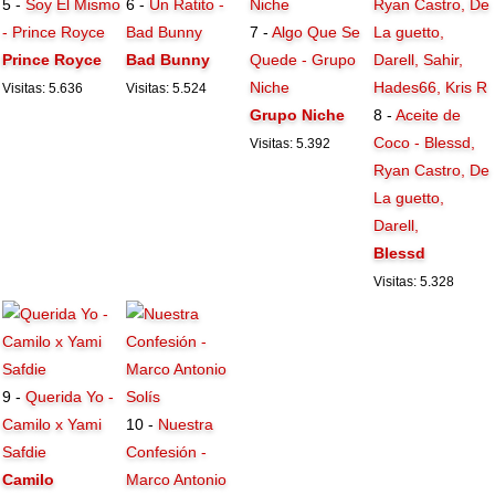
5 -
Soy El Mismo
6 -
Un Ratito -
- Prince Royce
Bad Bunny
7 -
Algo Que Se
Prince Royce
Bad Bunny
Quede - Grupo
Niche
Visitas: 5.636
Visitas: 5.524
Grupo Niche
8 -
Aceite de
Coco - Blessd,
Visitas: 5.392
Ryan Castro, De
La guetto,
Darell,
Blessd
Visitas: 5.328
9 -
Querida Yo -
Camilo x Yami
10 -
Nuestra
Safdie
Confesión -
Camilo
Marco Antonio