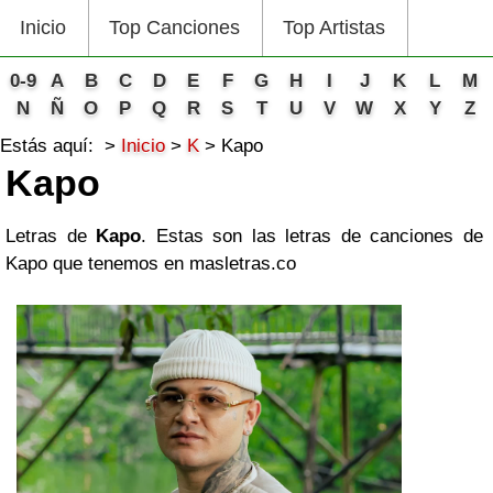
Inicio
Top Canciones
Top Artistas
0-9
A
B
C
D
E
F
G
H
I
J
K
L
M
N
Ñ
O
P
Q
R
S
T
U
V
W
X
Y
Z
Estás aquí:
Inicio
K
Kapo
Kapo
Letras de
Kapo
. Estas son las letras de canciones de
Kapo que tenemos en masletras.co