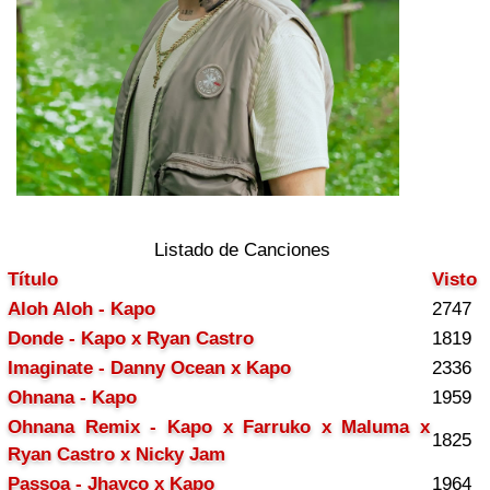
Listado de Canciones
Título
Visto
Aloh Aloh - Kapo
2747
Donde - Kapo x Ryan Castro
1819
Imaginate - Danny Ocean x Kapo
2336
Ohnana - Kapo
1959
Ohnana Remix - Kapo x Farruko x Maluma x
1825
Ryan Castro x Nicky Jam
Passoa - Jhayco x Kapo
1964