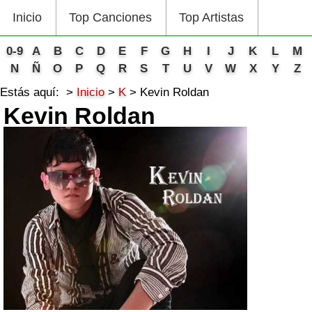
Inicio
Top Canciones
Top Artistas
0-9
A
B
C
D
E
F
G
H
I
J
K
L
M
N
Ñ
O
P
Q
R
S
T
U
V
W
X
Y
Z
Estás aquí:
Inicio
K
Kevin Roldan
Kevin Roldan