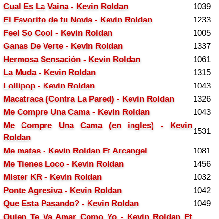
Cual Es La Vaina - Kevin Roldan
1039
El Favorito de tu Novia - Kevin Roldan
1233
Feel So Cool - Kevin Roldan
1005
Ganas De Verte - Kevin Roldan
1337
Hermosa Sensación - Kevin Roldan
1061
La Muda - Kevin Roldan
1315
Lollipop - Kevin Roldan
1043
Macatraca (Contra La Pared) - Kevin Roldan
1326
Me Compre Una Cama - Kevin Roldan
1043
Me Compre Una Cama (en ingles) - Kevin
1531
Roldan
Me matas - Kevin Roldan Ft Arcangel
1081
Me Tienes Loco - Kevin Roldan
1456
Mister KR - Kevin Roldan
1032
Ponte Agresiva - Kevin Roldan
1042
Que Esta Pasando? - Kevin Roldan
1049
Quien Te Va Amar Como Yo - Kevin Roldan Ft