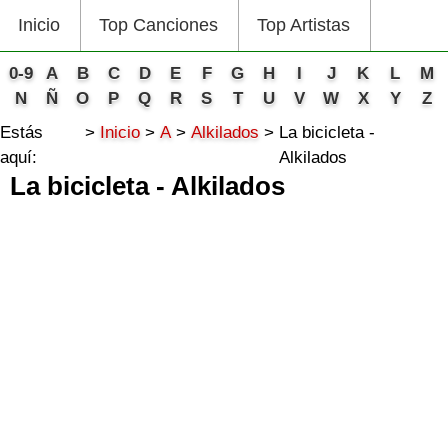
Inicio
Top Canciones
Top Artistas
0-9
A
B
C
D
E
F
G
H
I
J
K
L
M
N
Ñ
O
P
Q
R
S
T
U
V
W
X
Y
Z
Estás
Inicio
A
Alkilados
La bicicleta -
aquí:
Alkilados
La bicicleta - Alkilados