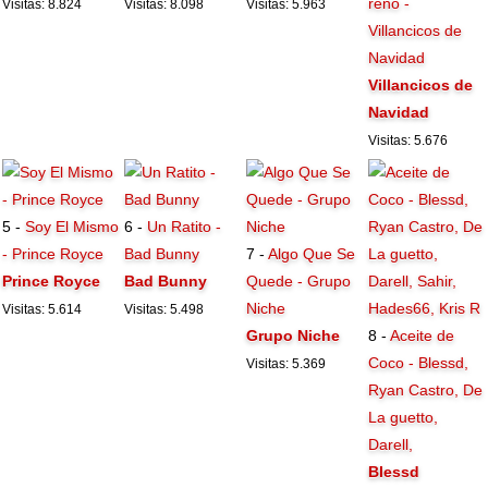
reno -
Visitas: 8.824
Visitas: 8.098
Visitas: 5.963
Villancicos de
Navidad
Villancicos de
Navidad
Visitas: 5.676
5 -
Soy El Mismo
6 -
Un Ratito -
- Prince Royce
Bad Bunny
7 -
Algo Que Se
Prince Royce
Bad Bunny
Quede - Grupo
Niche
Visitas: 5.614
Visitas: 5.498
Grupo Niche
8 -
Aceite de
Coco - Blessd,
Visitas: 5.369
Ryan Castro, De
La guetto,
Darell,
Blessd