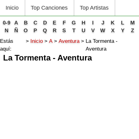
Inicio
Top Canciones
Top Artistas
0-9
A
B
C
D
E
F
G
H
I
J
K
L
M
N
Ñ
O
P
Q
R
S
T
U
V
W
X
Y
Z
Estás
Inicio
A
Aventura
La Tormenta -
aquí:
Aventura
La Tormenta - Aventura