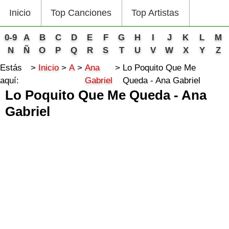
Inicio
Top Canciones
Top Artistas
0-9
A
B
C
D
E
F
G
H
I
J
K
L
M
N
Ñ
O
P
Q
R
S
T
U
V
W
X
Y
Z
Estás
Inicio
A
Ana
Lo Poquito Que Me
aquí:
Gabriel
Queda - Ana Gabriel
Lo Poquito Que Me Queda - Ana
Gabriel