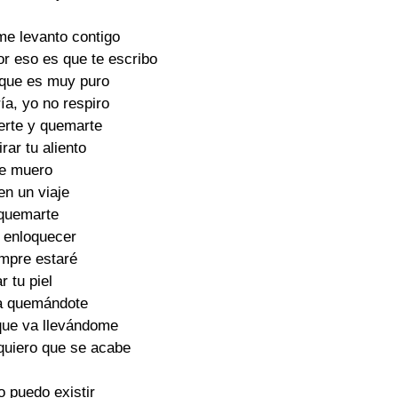
e levanto contigo

r eso es que te escribo

 que es muy puro

ía, yo no respiro

rte y quemarte

ar tu aliento

me muero

n un viaje

quemarte

a enloquecer

mpre estaré

r tu piel

a quemándote

ue va llevándome

quiero que se acabe

o puedo existir
