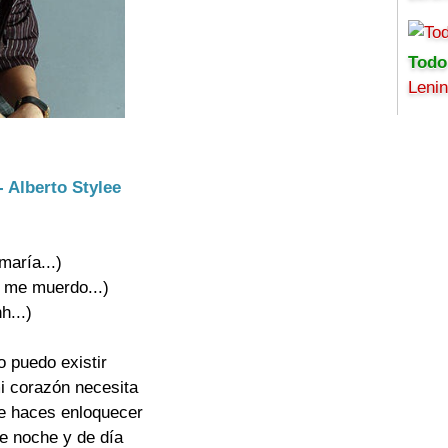
Todo
Leni
- Alberto Stylee
maría...)

o me muerdo...)

h...)

o puedo existir

i corazón necesita

e haces enloquecer

e noche y de día
