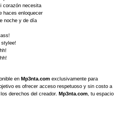
i corazón necesita

e haces enloquecer

e noche y de día

lass!

 stylee!

hh!

hh!

ponible en
Mp3nta.com
exclusivamente para
objetivo es ofrecer acceso respetuoso y sin costo a
 los derechos del creador.
Mp3nta.com
, tu espacio