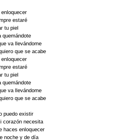
a enloquecer

mpre estaré

r tu piel

a quemándote

ue va llevándome

quiero que se acabe

a enloquecer

mpre estaré

r tu piel

a quemándote

ue va llevándome

quiero que se acabe

o puedo existir

i corazón necesita

e haces enloquecer

e noche y de día
