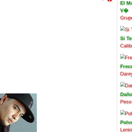
El M
V�
Grup
Si Te
Calib
Frec
Darey
Daño
Peso
Polv
Leni