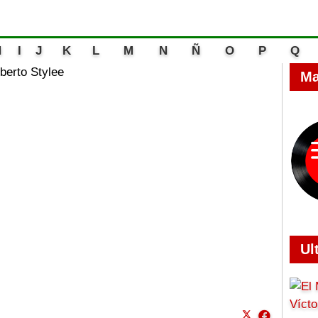
H
I
J
K
L
M
N
Ñ
O
P
Q
lberto Stylee
Ma
Ul