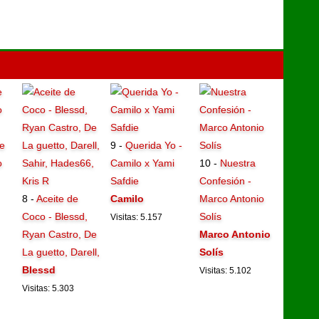
e
9 -
Querida Yo -
o
Camilo x Yami
10 -
Nuestra
Safdie
Confesión -
8 -
Aceite de
Camilo
Marco Antonio
Coco - Blessd,
Solís
Visitas: 5.157
Ryan Castro, De
Marco Antonio
La guetto, Darell,
Solís
Blessd
Visitas: 5.102
Visitas: 5.303