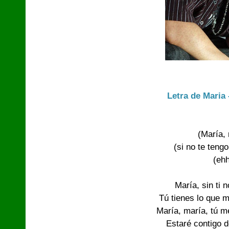
Letra de Maria 
(María, 
(si no te teng
(ehh
María, sin ti n
Tú tienes lo que m
María, maría, tú m
Estaré contigo d