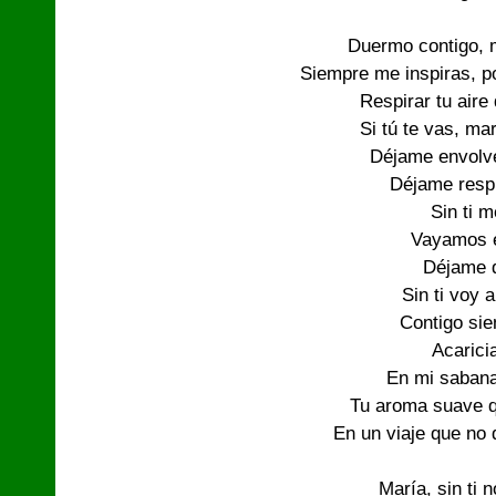
Duermo contigo, m
Siempre me inspiras, po
Respirar tu aire
Si tú te vas, mar
Déjame envolve
Déjame respir
Sin ti 
Vayamos e
Déjame 
Sin ti voy 
Contigo sie
Acaricia
En mi saban
Tu aroma suave q
En un viaje que no 
María, sin ti n