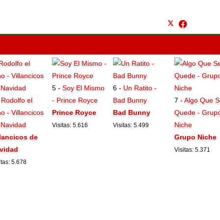
5 -
Soy El Mismo
6 -
Un Ratito -
-
Rodolfo el
- Prince Royce
Bad Bunny
7 -
Algo Que S
o - Villancicos
Prince Royce
Bad Bunny
Quede - Grup
 Navidad
Niche
Visitas: 5.616
Visitas: 5.499
llancicos de
Grupo Niche
vidad
Visitas: 5.371
itas: 5.678