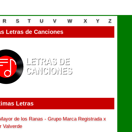
R
S
T
U
V
W
X
Y
Z
s Letras de Canciones
timas Letras