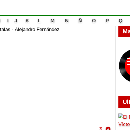
H
I
J
K
L
M
N
Ñ
O
P
Q
talas - Alejandro Fernández
Ma
Ul