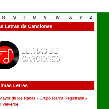
R
S
T
U
V
W
X
Y
Z
s Letras de Canciones
timas Letras