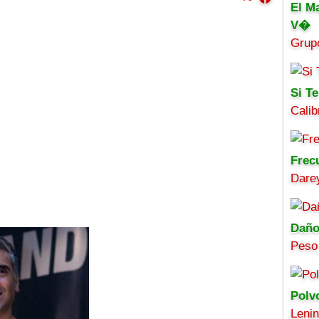
El M
V�
Grup
Si Te
Calib
Frec
Darey
Daño
Peso
Polv
Leni