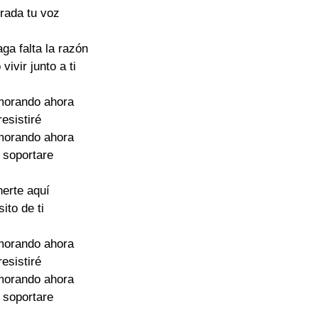
rada tu voz
aga falta la razón
vivir junto a ti
morando ahora
resistiré
morando ahora
 soportare
nerte aquí
ito de ti
morando ahora
resistiré
morando ahora
 soportare