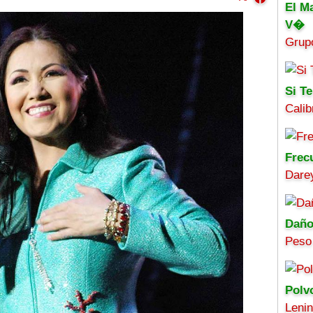
El M
V�
Grup
Si Te
Calib
Frec
Darey
Daño
Peso
Polv
Leni