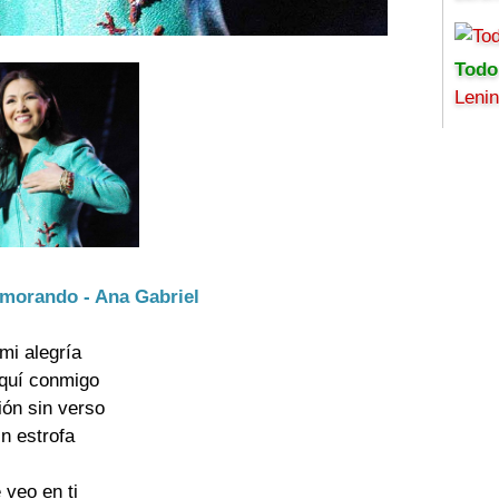
Todo
Leni
amorando - Ana Gabriel
 mi alegría
aquí conmigo
ión sin verso
n estrofa
 veo en ti