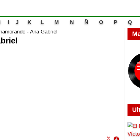
H
I
J
K
L
M
N
Ñ
O
P
Q
namorando - Ana Gabriel
Ma
briel
Ul