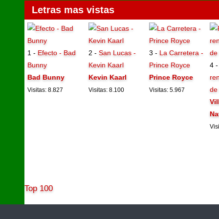
Letras mas vistas
1 -
Efecto - Bad
2 -
San Lucas -
3 -
La Carretera -
Bunny
Kevin Kaarl
Prince Royce
4 
Bad Bunny
Kevin Kaarl
Prince Royce
ren
de
Visitas: 8.827
Visitas: 8.100
Visitas: 5.967
Vi
Na
Vis
Top 100