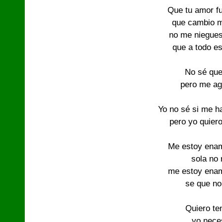
Que tu amor f
que cambio m
no me niegue
que a todo e
No sé que
pero me ag
Yo no sé si me h
pero yo quiero 
Me estoy ena
sola no 
me estoy ena
se que no
Quiero te
yo neces