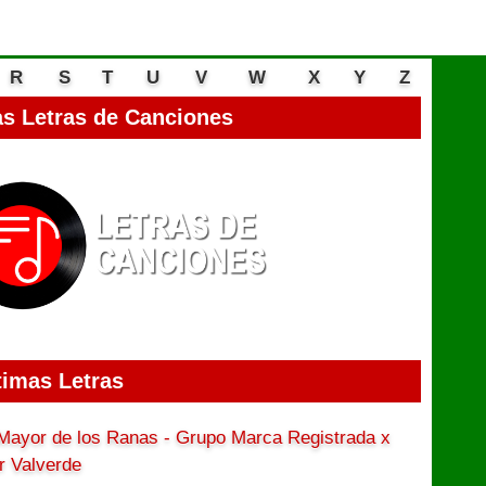
R
S
T
U
V
W
X
Y
Z
s Letras de Canciones
timas Letras