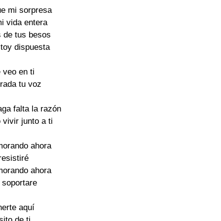
ue mi sorpresa
i vida entera
s de tus besos
stoy dispuesta
 veo en ti
rada tu voz
aga falta la razón
vivir junto a ti
morando ahora
resistiré
morando ahora
 soportare
nerte aquí
ito de ti