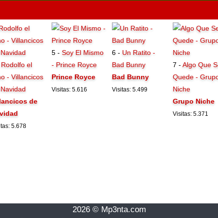
5 -
Soy El Mismo
6 -
Un Ratito -
-
Rodolfo el
- Prince Royce
Bad Bunny
7 -
Algo Que S
o - Villancicos
Prince Royce
Bad Bunny
Quede - Grup
 Navidad
Niche
Visitas: 5.616
Visitas: 5.499
llancicos de
Grupo Niche
vidad
Visitas: 5.371
itas: 5.678
2026 © Mp3nta.com