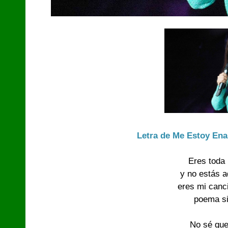
Letra de Me Estoy En
Eres toda
y no estás 
eres mi canc
poema si
No sé que