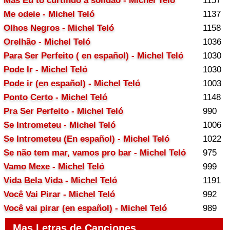
Mas Eu tô curtindo a solidão - Michel Teló
1157
Me odeie - Michel Teló
1137
Olhos Negros - Michel Teló
1158
Orelhão - Michel Teló
1036
Para Ser Perfeito ( en español) - Michel Teló
1030
Pode Ir - Michel Teló
1030
Pode ir (en español) - Michel Teló
1003
Ponto Certo - Michel Teló
1148
Pra Ser Perfeito - Michel Teló
990
Se Intrometeu - Michel Teló
1006
Se Intrometeu (En español) - Michel Teló
1022
Se não tem mar, vamos pro bar - Michel Teló
975
Vamo Mexe - Michel Teló
999
Vida Bela Vida - Michel Teló
1191
Você Vai Pirar - Michel Teló
992
Você vai pirar (en español) - Michel Teló
989
Mas Letras de Canciones