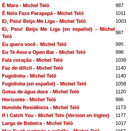
É Mara - Michel Teló
987
É Nóis Faze Parapapá - Michel Teló
1011
Ei, Psiu! Beijo Me Liga - Michel Teló
1003
Ei, Psiu! Beijo Me Liga (en español) - Michel
987
Teló
Eu quero você - Michel Teló
995
Eu Te Amo e Open Bar - Michel Teló
998
Fala coração - Michel Teló
1039
Faz de dificil - Michel Teló
1140
Fugidinha - Michel Teló
1140
Fugidinha (en español) - Michel Teló
1058
Gotas de água doce - Michel Teló
1120
Horizonte - Michel Teló
986
Humilde Residência - Michel Teló
1173
If i Catch You - Michel Telo (Version en Ingles)
1177
Larga de Bobeira - Michel Teló
1017