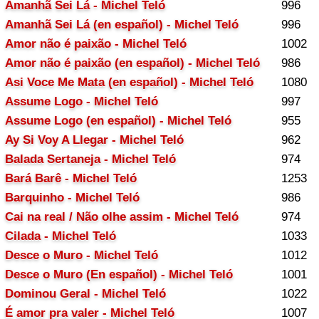
Amanhã Sei Lá - Michel Teló
996
Amanhã Sei Lá (en español) - Michel Teló
996
Amor não é paixão - Michel Teló
1002
Amor não é paixão (en español) - Michel Teló
986
Asi Voce Me Mata (en español) - Michel Teló
1080
Assume Logo - Michel Teló
997
Assume Logo (en español) - Michel Teló
955
Ay Si Voy A Llegar - Michel Teló
962
Balada Sertaneja - Michel Teló
974
Bará Barê - Michel Teló
1253
Barquinho - Michel Teló
986
Cai na real / Não olhe assim - Michel Teló
974
Cilada - Michel Teló
1033
Desce o Muro - Michel Teló
1012
Desce o Muro (En español) - Michel Teló
1001
Dominou Geral - Michel Teló
1022
É amor pra valer - Michel Teló
1007