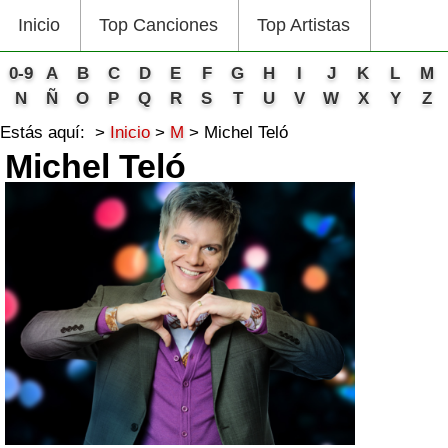
Inicio
Top Canciones
Top Artistas
0-9
A
B
C
D
E
F
G
H
I
J
K
L
M
N
Ñ
O
P
Q
R
S
T
U
V
W
X
Y
Z
Estás aquí:
Inicio
M
Michel Teló
Michel Teló