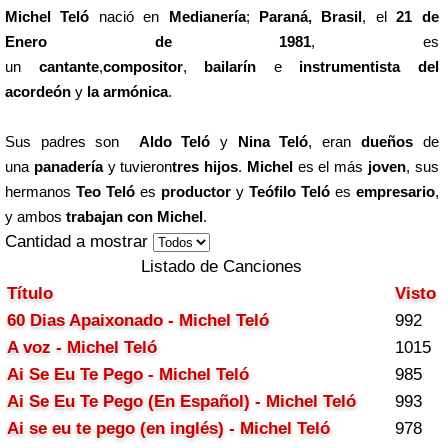
Michel Teló
nació en
Medianería
;
Paraná, Brasil
, el
21 de
Enero de 1981
, es
un
cantante
,
compositor
,
bailarín
e
instrumentista del
acordeón
y
la armónica
.
Sus padres son
Aldo Teló
y
Nina Teló
, eran
dueños
de
una
panadería
y tuvieron
tres hijos
.
Michel
es el más
joven
, sus
hermanos
Teo Teló
es
productor
y
Teófilo Teló
es
empresario
,
y ambos
trabajan con Michel
.
Cantidad a mostrar
Listado de Canciones
Título
Visto
60 Dias Apaixonado - Michel Teló
992
A voz - Michel Teló
1015
Ai Se Eu Te Pego - Michel Teló
985
Ai Se Eu Te Pego (En Español) - Michel Teló
993
Ai se eu te pego (en inglés) - Michel Teló
978