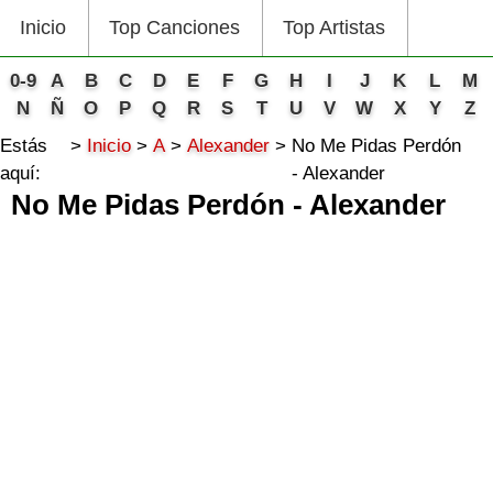
Inicio
Top Canciones
Top Artistas
0-9
A
B
C
D
E
F
G
H
I
J
K
L
M
N
Ñ
O
P
Q
R
S
T
U
V
W
X
Y
Z
Estás
Inicio
A
Alexander
No Me Pidas Perdón
aquí:
- Alexander
No Me Pidas Perdón - Alexander