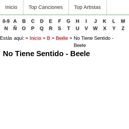
Inicio
Top Canciones
Top Artistas
0-9
A
B
C
D
E
F
G
H
I
J
K
L
M
N
Ñ
O
P
Q
R
S
T
U
V
W
X
Y
Z
Estás aquí:
Inicio
B
Beéle
No Tiene Sentido -
Beele
No Tiene Sentido - Beele