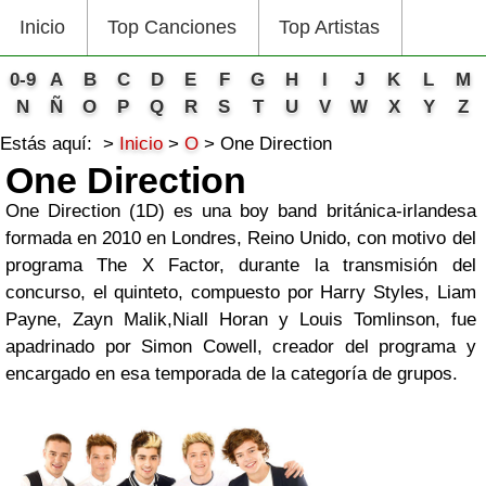
Inicio
Top Canciones
Top Artistas
0-9
A
B
C
D
E
F
G
H
I
J
K
L
M
N
Ñ
O
P
Q
R
S
T
U
V
W
X
Y
Z
Estás aquí:
Inicio
O
One Direction
One Direction
One Direction (1D) es una boy band británica-irlandesa
formada en 2010 en Londres, Reino Unido, con motivo del
programa The X Factor, durante la transmisión del
concurso, el quinteto, compuesto por Harry Styles, Liam
Payne, Zayn Malik,Niall Horan y Louis Tomlinson, fue
apadrinado por Simon Cowell, creador del programa y
encargado en esa temporada de la categoría de grupos.