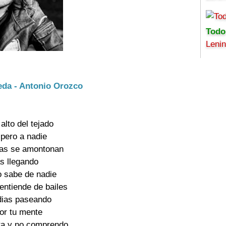
Todo
Leni
eda - Antonio Orozco
alto del tejado

pero a nadie

tas se amontonan

s llegando

o sabe de nadie

entiende de bailes

dias paseando

or tu mente

ta y no comprendo
