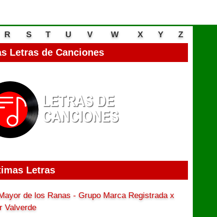
R
S
T
U
V
W
X
Y
Z
s Letras de Canciones
timas Letras