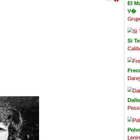
El M
V�
Grup
Si Te
Calib
Frec
Darey
Daño
Peso
Polv
Leni