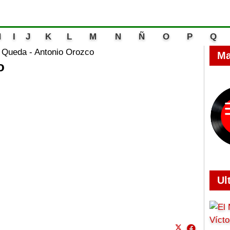
H
I
J
K
L
M
N
Ñ
O
P
Q
Queda - Antonio Orozco
Ma
o
Ul