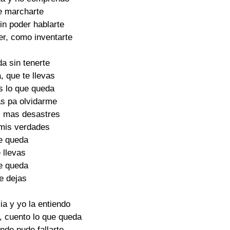
e marcharte

n poder hablarte

r, como inventarte

 sin tenerte

 que te llevas

s lo que queda

s pa olvidarme

 mas desastres

mis verdades

 queda

 llevas

 queda

 dejas

ia y yo la entiendo

, cuento lo que queda

nde pude fallarte
