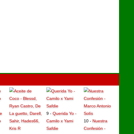
e
9 -
Querida Yo -
o
Camilo x Yami
10 -
Nuestra
Safdie
Confesión -