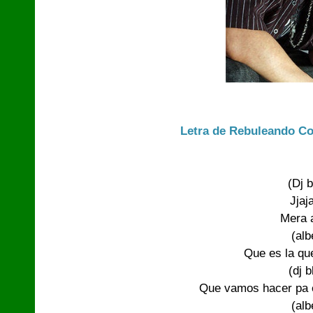
Letra de Rebuleando Con
(Dj b
Jjaj
Mera a
(alb
Que es la que
(dj b
Que vamos hacer pa e
(alb