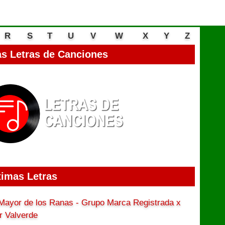
R
S
T
U
V
W
X
Y
Z
s Letras de Canciones
timas Letras