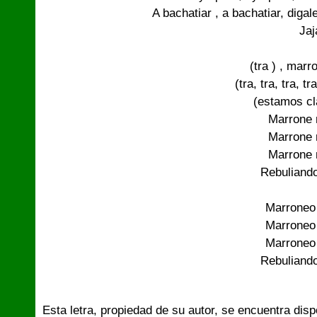
A bachatiar , a bachatiar, diga
Jaj
(tra ) , mar
(tra, tra, tra, t
(estamos cla
Marrone 
Marrone 
Marrone 
Rebuliando
Marroneo
Marroneo
Marroneo
Rebuliando
Esta letra, propiedad de su autor, se encuentra dis