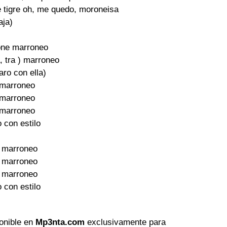
le tigre oh, me quedo, moroneisa

aja)

rone marroneo

ra, tra ) marroneo

ro con ella)

marroneo

marroneo

marroneo

 con estilo

 marroneo

 marroneo

 marroneo

 con estilo

ponible en
Mp3nta.com
exclusivamente para