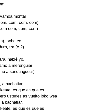
om

 vamoa montar

com, com, com, com)

(com com, com, com)

a), sobeteo

uro, tra (x 2)

ara, hablé yo,

amo a merenguiar

amo a sandunguear)

, a bachatiar,

keate, es que es que es

pero ustedes as vuelto loko wea

 a bachatiar,

keate, es que es que es
