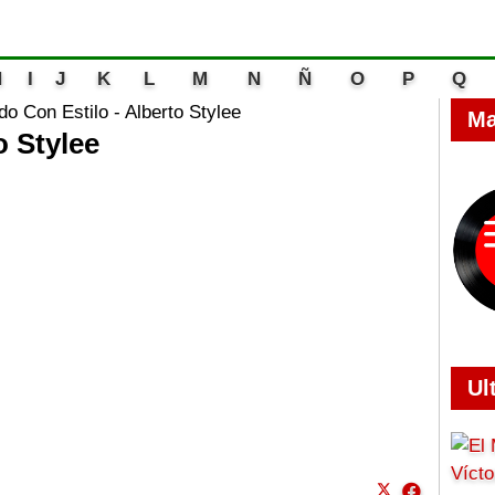
H
I
J
K
L
M
N
Ñ
O
P
Q
o Con Estilo - Alberto Stylee
Ma
o Stylee
Ul