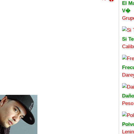
El M
V�
Grup
Si Te
Calib
Frec
Darey
Daño
Peso
Polv
Leni