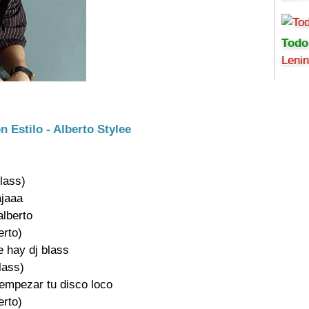
Todo
Leni
 Estilo - Alberto Stylee
lass)

ajaaa

lberto

erto)

 hay dj blass

lass)

mpezar tu disco loco

erto)
