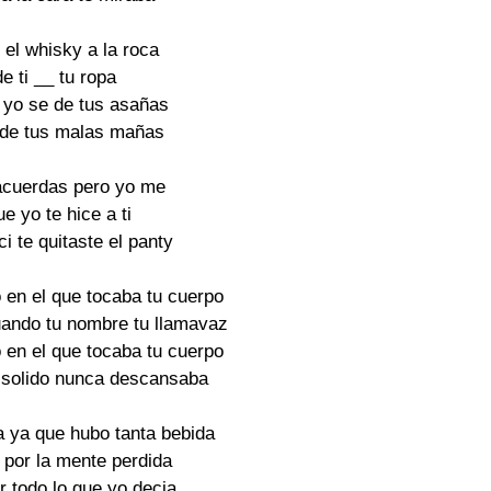
 el whisky a la roca

e ti __ tu ropa

yo se de tus asañas

y de tus malas mañas

 acuerdas pero yo me

e yo te hice a ti

 te quitaste el panty

en el que tocaba tu cuerpo

ando tu nombre tu llamavaz

en el que tocaba tu cuerpo

 solido nunca descansaba

a ya que hubo tanta bebida

 por la mente perdida

r todo lo que yo decia
