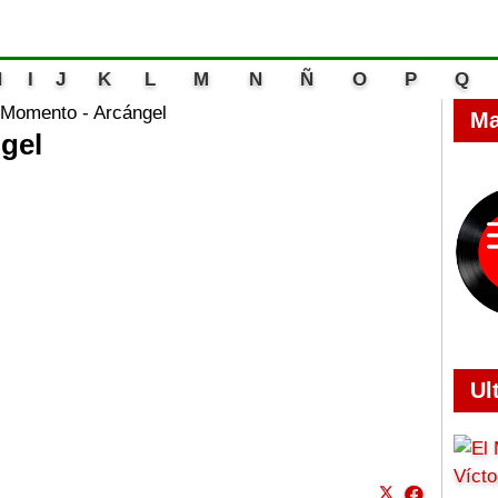
H
I
J
K
L
M
N
Ñ
O
P
Q
Momento - Arcángel
Ma
gel
Ul