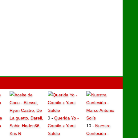
e
9 -
Querida Yo -
o
Camilo x Yami
10 -
Nuestra
Safdie
Confesión -