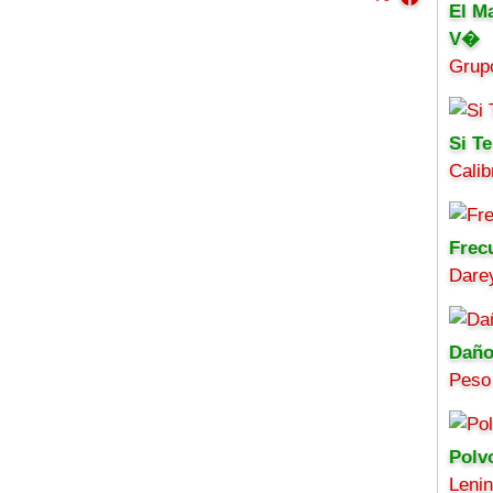
El M
V�
Grup
Si Te
Calib
Frec
Darey
Daño
Peso
Polv
Leni