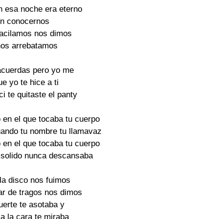
n esa noche era eterno

in conocernos

acilamos nos dimos

nos arrebatamos

 acuerdas pero yo me

e yo te hice a ti

 te quitaste el panty

en el que tocaba tu cuerpo

ando tu nombre tu llamavaz

en el que tocaba tu cuerpo

 solido nunca descansaba

la disco nos fuimos

ar de tragos nos dimos

uerte te asotaba y

a la cara te miraba
