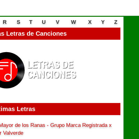
R
S
T
U
V
W
X
Y
Z
s Letras de Canciones
timas Letras