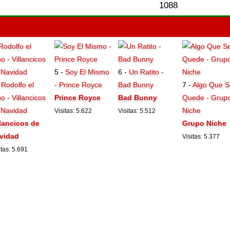
1088
5 -
Soy El Mismo
6 -
Un Ratito -
-
Rodolfo el
- Prince Royce
Bad Bunny
7 -
Algo Que S
o - Villancicos
Prince Royce
Bad Bunny
Quede - Grup
 Navidad
Niche
Visitas: 5.622
Visitas: 5.512
llancicos de
Grupo Niche
vidad
Visitas: 5.377
itas: 5.691