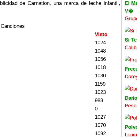
blicidad de Carnation, una marca de leche infantil,
El M
V�
Grup
 Canciones
Visto
Si Te
1024
Calib
1048
1056
1018
Frec
1030
Darey
1159
1023
Daño
988
Peso
0
1027
1070
Polv
1092
Leni