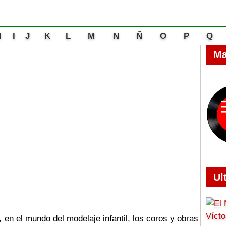
H
I
J
K
L
M
N
Ñ
O
P
Q
Ma
Ul
 en el mundo del modelaje infantil, los coros y obras