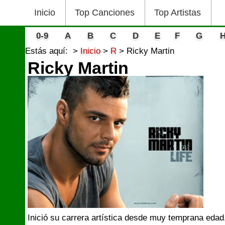
Inicio
Top Canciones
Top Artistas
0-9
A
B
C
D
E
F
G
Estás aquí:
Inicio
R
Ricky Martin
Ricky Martin
Inició su carrera artística desde muy temprana edad,