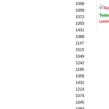
1058
1059
Todo
1072
Leni
1055
1431
1068
1147
1515
1049
1242
1195
1059
1432
1214
1074
1045
1083