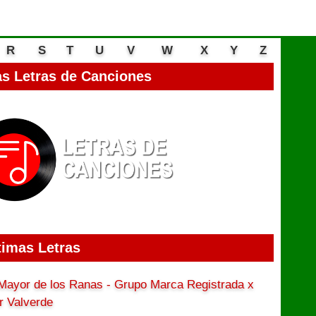
R
S
T
U
V
W
X
Y
Z
s Letras de Canciones
timas Letras